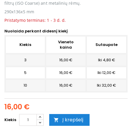
filtrų (ISO Coarse) ant metalinių rėmų.
290x136x5 mm
Pristatymo terminas: 1 - 3 d. d.
Nuolaida perkant didesnį kiekį
Vieneto
Kiekis
Sutaupote
kaina
3
16,00 €
Iki 4,80 €
5
16,00 €
Iki 12,00 €
10
16,00 €
Iki 32,00 €
16,00 €
Į krepšelį
Kiekis
