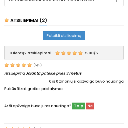
ATSILIEPIMAI
(2)
Pateikti atsiliepimą
Klientų
2
atsiliepimai
-
5,00
/
5
(
5
/
5
)
Atsiliepimą
Jolanta
pateikė prieš
3 metus
0
iš
0
žmonių ši apžvalga buvo naudinga
Puikūs filtrai, greitas pristatymas
Ar ši apžvalga buvo jums naudinga?
Taip
Ne