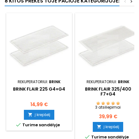
8 KITOS PREKĖS TOJE PAČIOJE KATEGORIJOJE:
<
>
REKUPERATORIUI:
BRINK
REKUPERATORIUI:
BRINK
BRINK FLAIR 225 G4+G4
BRINK FLAIR 325/400
F7+G4
Kaina
14,99 €
3 atsiliepimai
Į krepšelį

Kaina
39,99 €

Turime sandėlyje
Į krepšelį


Turime sandėlyje