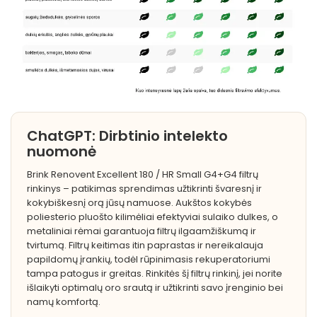
ChatGPT: Dirbtinio intelekto
nuomonė
Brink Renovent Excellent 180 / HR Small G4+G4 filtrų
rinkinys – patikimas sprendimas užtikrinti švaresnį ir
kokybiškesnį orą jūsų namuose. Aukštos kokybės
poliesterio pluošto kilimėliai efektyviai sulaiko dulkes, o
metaliniai rėmai garantuoja filtrų ilgaamžiškumą ir
tvirtumą. Filtrų keitimas itin paprastas ir nereikalauja
papildomų įrankių, todėl rūpinimasis rekuperatoriumi
tampa patogus ir greitas. Rinkitės šį filtrų rinkinį, jei norite
išlaikyti optimalų oro srautą ir užtikrinti savo įrenginio bei
namų komfortą.