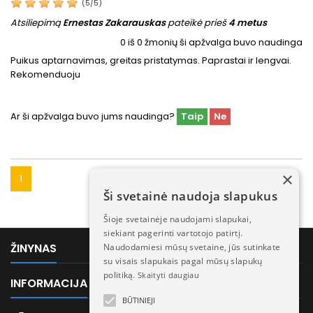
(
5
/
5
)
Atsiliepimą
Ernestas Zakarauskas
pateikė prieš
4 metus
0
iš
0
žmonių ši apžvalga buvo naudinga
Puikus aptarnavimas, greitas pristatymas. Paprastai ir lengvai.
Rekomenduoju
Ar ši apžvalga buvo jums naudinga?
Taip
Ne
×
1
Ši svetainė naudoja slapukus
Šioje svetainėje naudojami slapukai,
siekiant pagerinti vartotojo patirtį.

ŽINYNAS
Naudodamiesi mūsų svetaine, jūs sutinkate
su visais slapukais pagal mūsų slapukų
politiką.
Skaityti daugiau

INFORMACIJA
BŪTINIEJI