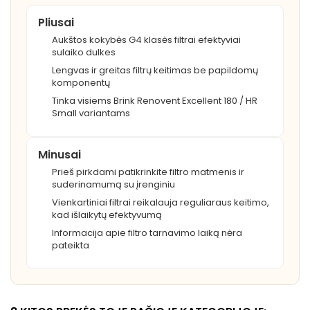
Pliusai
Aukštos kokybės G4 klasės filtrai efektyviai
sulaiko dulkes
Lengvas ir greitas filtrų keitimas be papildomų
komponentų
Tinka visiems Brink Renovent Excellent 180 / HR
Small variantams
Minusai
Prieš pirkdami patikrinkite filtro matmenis ir
suderinamumą su įrenginiu
Vienkartiniai filtrai reikalauja reguliaraus keitimo,
kad išlaikytų efektyvumą
Informacija apie filtro tarnavimo laiką nėra
pateikta