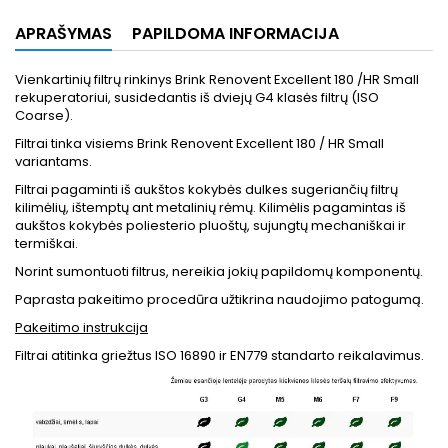
APRAŠYMAS
PAPILDOMA INFORMACIJA
Vienkartinių filtrų rinkinys Brink Renovent Excellent 180 /HR Small
rekuperatoriui, susidedantis iš dviejų G4 klasės filtrų (ISO
Coarse).
Filtrai tinka visiems Brink Renovent Excellent 180 / HR Small
variantams.
Filtrai pagaminti iš aukštos kokybės dulkes sugeriančių filtrų
kilimėlių, ištemptų ant metalinių rėmų. Kilimėlis pagamintas iš
aukštos kokybės poliesterio pluoštų, sujungtų mechaniškai ir
termiškai.
Norint sumontuoti filtrus, nereikia jokių papildomų komponentų.
Paprasta pakeitimo procedūra užtikrina naudojimo patogumą.
Pakeitimo instrukcija
Filtrai atitinka griežtus ISO 16890 ir EN779 standarto reikalavimus.