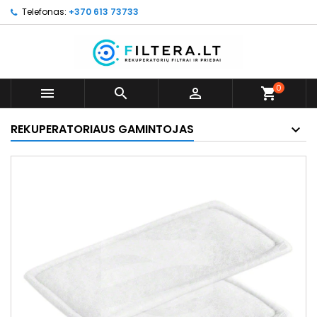
Telefonas:
+370 613 73733
0



shopping_cart
REKUPERATORIAUS GAMINTOJAS