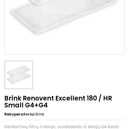
Brink Renovent Excellent 180 / HR
Small G4+G4
Rekuperatoriui
Brink
Vienkartinių filtrų rinkinys, susidedantis iš dviejų G4 klasės