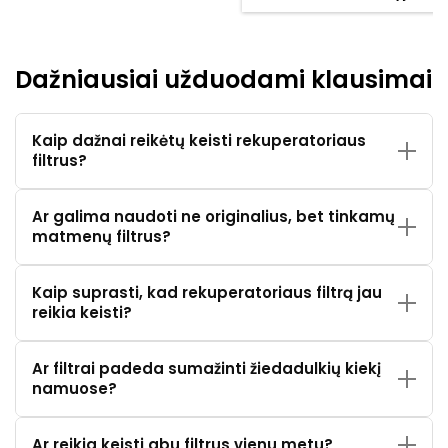
Dažniausiai užduodami klausimai
Kaip dažnai reikėtų keisti rekuperatoriaus
filtrus?
Ar galima naudoti ne originalius, bet tinkamų
matmenų filtrus?
Kaip suprasti, kad rekuperatoriaus filtrą jau
reikia keisti?
Ar filtrai padeda sumažinti žiedadulkių kiekį
namuose?
Ar reikia keisti abu filtrus vienu metu?