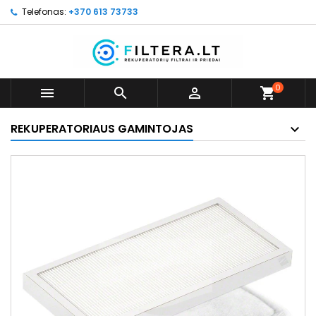
Telefonas:
+370 613 73733
0



shopping_cart
REKUPERATORIAUS GAMINTOJAS