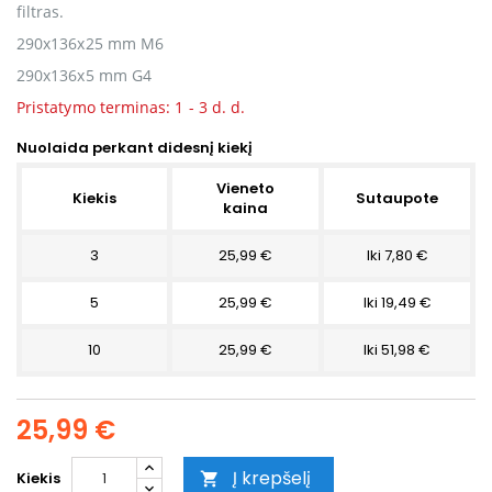
filtras.
290x136x25 mm M6
290x136x5 mm G4
Pristatymo terminas: 1 - 3 d. d.
Nuolaida perkant didesnį kiekį
Vieneto
Kiekis
Sutaupote
kaina
3
25,99 €
Iki 7,80 €
5
25,99 €
Iki 19,49 €
10
25,99 €
Iki 51,98 €
25,99 €
Į krepšelį
Kiekis
