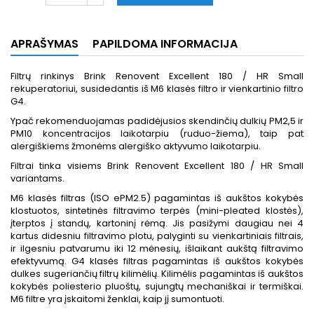
APRAŠYMAS
PAPILDOMA INFORMACIJA
Filtrų rinkinys Brink Renovent Excellent 180 / HR Small
rekuperatoriui, susidedantis iš M6 klasės filtro ir vienkartinio filtro
G4.
Ypač rekomenduojamas padidėjusios skendinčių dulkių PM2,5 ir
PM10 koncentracijos laikotarpiu (ruduo-žiema), taip pat
alergiškiems žmonėms alergiško aktyvumo laikotarpiu.
Filtrai tinka visiems Brink Renovent Excellent 180 / HR Small
variantams.
M6 klasės filtras (ISO ePM2.5) pagamintas iš aukštos kokybės
klostuotos, sintetinės filtravimo terpės (mini-pleated klostės),
įterptos į standų, kartoninį rėmą. Jis pasižymi daugiau nei 4
kartus didesniu filtravimo plotu, palyginti su vienkartiniais filtrais,
ir ilgesniu patvarumu iki 12 mėnesių, išlaikant aukštą filtravimo
efektyvumą. G4 klasės filtras pagamintas iš aukštos kokybės
dulkes sugeriančių filtrų kilimėlių. Kilimėlis pagamintas iš aukštos
kokybės poliesterio pluoštų, sujungtų mechaniškai ir termiškai.
M6 filtre yra įskaitomi ženklai, kaip jį sumontuoti.