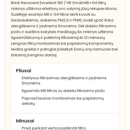
Brink Renovent Excellent 180 / HR Small M6+G4 filtrų
rinkinys užtikrina efektyvų oro valymą jūsų rekuperatoriui.
Sudėtyje esantys M6 ir G4 filtrai skirti kovoti su
žiedadulkėmis, dulkėmis PM2,5 ir PM10, todėl ypač tinka
alergiškiems ir jautriems žmonėms. Dėl didelio filtravimo
ploto ir aukštos kokybės medžiagų šis rinkinys užtikrina
ilgaamžiškumą ir patikimą filtravimą iki 12 mėnesių.
Lengvas filtrų montavimas be papildomų komponentų
leidžia greitai ir patogiai palaikyti švarų orą namuose bei
tinkamą įrenginio darbą.
Pliusai
Efektyvus filtravimas alergiškiems ir jautriems
žmonėms
Ilgaamžis M6 filtras su dideliu filtravimo plotu
Paprasčiausias montavimas be papildomų
detalių
Minusai
Prieš perkant verta pasitikrinti filtro