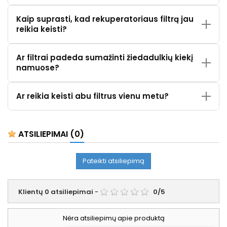
Kaip suprasti, kad rekuperatoriaus filtrą jau
reikia keisti?
Ar filtrai padeda sumažinti žiedadulkių kiekį
namuose?
Ar reikia keisti abu filtrus vienu metu?
ATSILIEPIMAI
(0)
Pateikti atsiliepimą
Klientų
0
atsiliepimai
-
0
/
5
Nėra atsiliepimų apie produktą