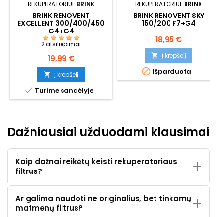
REKUPERATORIUI:
BRINK
REKUPERATORIUI:
BRINK
BRINK RENOVENT
BRINK RENOVENT SKY
EXCELLENT 300/400/450
150/200 F7+G4
G4+G4
Kaina
18,95 €
2 atsiliepimai
Į krepšelį

Kaina
19,99 €

Išparduota
Į krepšelį


Turime sandėlyje
Dažniausiai užduodami klausimai
Kaip dažnai reikėtų keisti rekuperatoriaus
filtrus?
Ar galima naudoti ne originalius, bet tinkamų
matmenų filtrus?