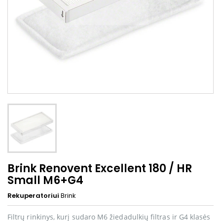
Brink Renovent Excellent 180 / HR
Small M6+G4
Rekuperatoriui
Brink
Filtrų rinkinys, kurį sudaro M6 žiedadulkių filtras ir G4 klasės