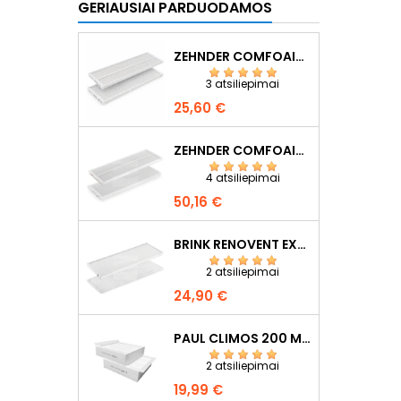
GERIAUSIAI PARDUODAMOS
ZEHNDER COMFOAIR Q350/Q450/Q600 F7+G4
3 atsiliepimai
Kaina
25,60 €
ZEHNDER COMFOAIR Q350/Q450/Q600 F7+G4
4 atsiliepimai
Kaina
50,16 €
BRINK RENOVENT EXCELLENT 300/400/450 F7+G4
2 atsiliepimai
Kaina
24,90 €
PAUL CLIMOS 200 M5+M5
2 atsiliepimai
Kaina
19,99 €