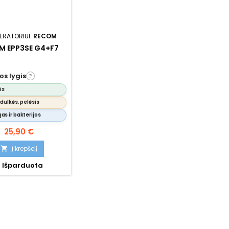
ERATORIUI:
RECOM
M EPP3SE G4+F7
s lygis
?
is
dulkės, pelėsis
s ir bakterijos
Kaina
25,90 €
Į krepšelį


Išparduota