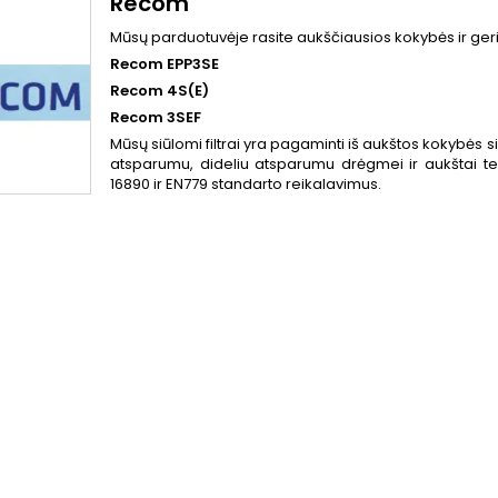
Recom
Mūsų parduotuvėje rasite aukščiausios kokybės ir ger
Recom EPP3SE
Recom 4S(E)
Recom 3SEF
Mūsų siūlomi filtrai yra pagaminti iš aukštos kokybės s
atsparumu, dideliu atsparumu drėgmei ir aukštai tem
16890 ir EN779 standarto reikalavimus.