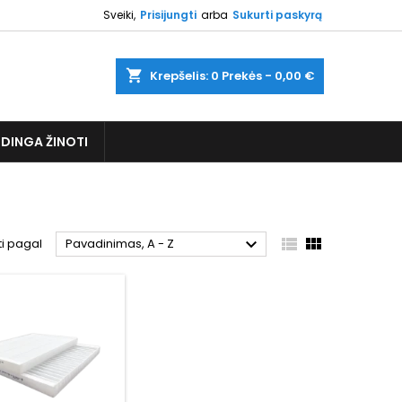
Sveiki,
Prisijungti
arba
Sukurti paskyrą
shopping_cart
Krepšelis:
0
Prekės - 0,00 €
DINGA ŽINOTI



ti pagal
Pavadinimas, A - Z