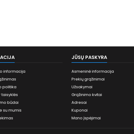
ACIJA
JŪSŲ PASKYRA
o informacija
Asmeninė informacija
ąžinimas
Prekių grąžinimai
 politika
Užsakymai
 taisyklės
Grąžinimo kvitai
tymo būdai
Adresai
te su mumis
Kuponai
sekimas
Mano įspėjimai