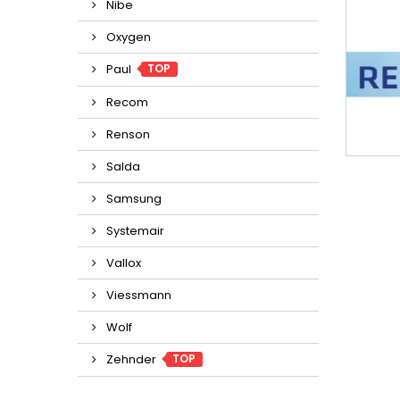
Nibe
Oxygen
TOP
Paul
Recom
Renson
Salda
Samsung
Systemair
Vallox
Viessmann
Wolf
TOP
Zehnder