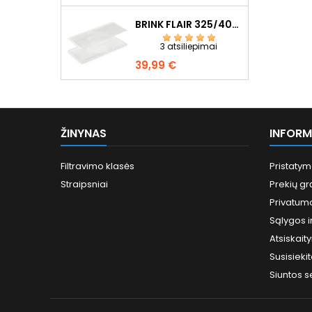
BRINK FLAIR 325/400 F7+G4
3 atsiliepimai
Kaina
39,99 €
ŽINYNAS
INFORM
Filtravimo klasės
Pristatym
Straipsniai
Prekių gr
Privatumo
Sąlygos ir
Atsiskai
Susisieki
Siuntos 