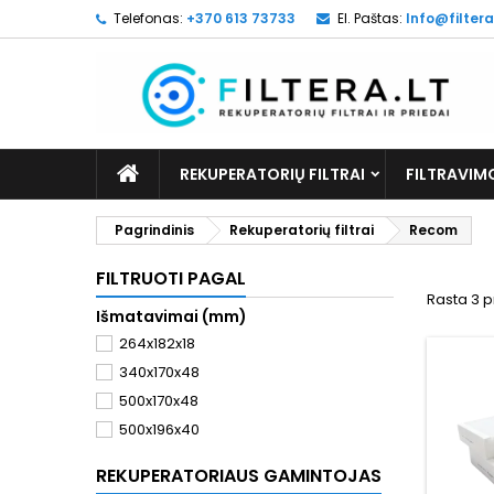
Telefonas:
+370 613 73733
El. Paštas:
Info@filtera
REKUPERATORIŲ FILTRAI
FILTRAVIM
Pagrindinis
Rekuperatorių filtrai
Recom
FILTRUOTI PAGAL
Rasta 3 p
Išmatavimai (mm)
264x182x18
340x170x48
500x170x48
500x196x40
REKUPERATORIAUS GAMINTOJAS