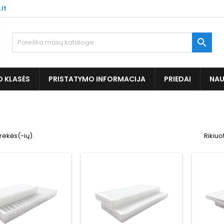
.lt

O KLASĖS
PRISTATYMO INFORMACIJA
PRIEDAI
NAU
rekės(-ių).
Rikiuo