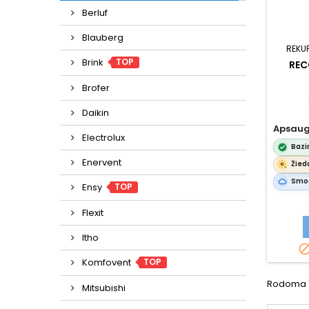
Berluf
Blauberg
REKU
TOP
Brink
REC
Brofer
Daikin
Apsaug
Electrolux
Bazi
Enervent
Žied
Smog
TOP
Ensy
Flexit
Itho
TOP
Komfovent
Rodoma 1-
Mitsubishi