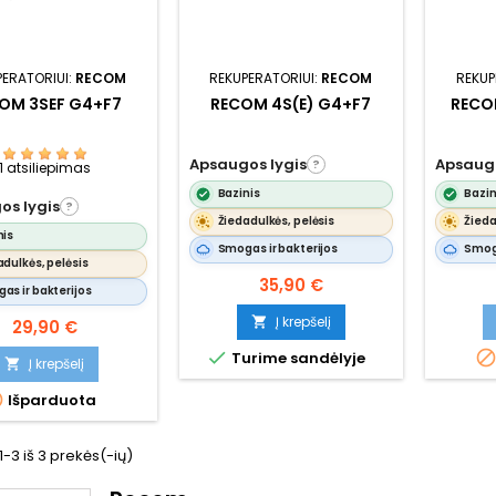
PERATORIUI:
RECOM
REKUPERATORIUI:
RECOM
REKUP
OM 3SEF G4+F7
RECOM 4S(E) G4+F7
RECO
Apsaugos lygis
Apsaugo
?
1 atsiliepimas
Bazinis
Bazin
os lygis
?
Žiedadulkės, pelėsis
Žieda
nis
Smogas ir bakterijos
Smoga
adulkės, pelėsis
Kaina
35,90 €
as ir bakterijos
Į krepšelį

Kaina
29,90 €

Turime sandėlyje
Į krepšelį


Išparduota
3 iš 3 prekės(-ių)