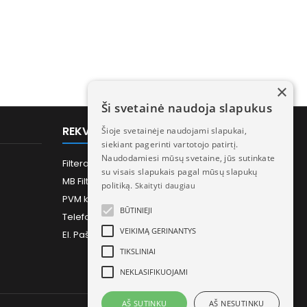
×
Ši svetainė naudoja slapukus
REKVIZITAI
Šioje svetainėje naudojami slapukai,
siekiant pagerinti vartotojo patirtį.
Naudodamiesi mūsų svetaine, jūs sutinkate
Filtera.lt - Rekuperatorių filtrai ir priedai
su visais slapukais pagal mūsų slapukų
MB Filtera - Įmonės kodas 306414502
politiką.
Skaityti daugiau
PVM kodas: LT100017835817
BŪTINIEJI
Telefonas:
+370 613 73733
VEIKIMĄ GERINANTYS
El. Paštas:
Info@filtera.lt
TIKSLINIAI
NEKLASIFIKUOJAMI
AŠ SUTINKU
AŠ NESUTINKU