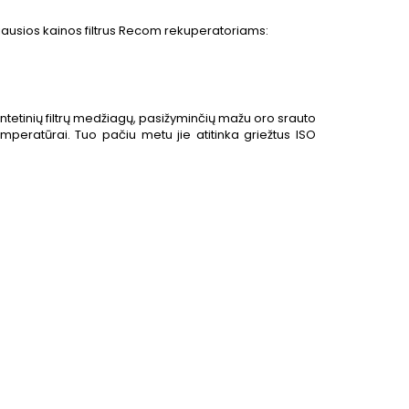
iausios kainos filtrus Recom rekuperatoriams:
intetinių filtrų medžiagų, pasižyminčių mažu oro srauto
peratūrai. Tuo pačiu metu jie atitinka griežtus ISO