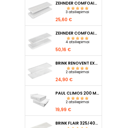
ZEHNDER COMFOAIR Q350/Q450/Q600 F7+G4
3 atsiliepimai
Kaina
25,60 €
ZEHNDER COMFOAIR Q350/Q450/Q600 F7+G4
4 atsiliepimai
Kaina
50,16 €
BRINK RENOVENT EXCELLENT 300/400/450 F7+G4
2 atsiliepimai
Kaina
24,90 €
PAUL CLIMOS 200 M5+M5
2 atsiliepimai
Kaina
19,99 €
BRINK FLAIR 325/400 F7+G4