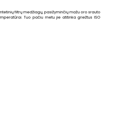
intetinių filtrų medžiagų, pasižyminčių mažu oro srauto
peratūrai. Tuo pačiu metu jie atitinka griežtus ISO