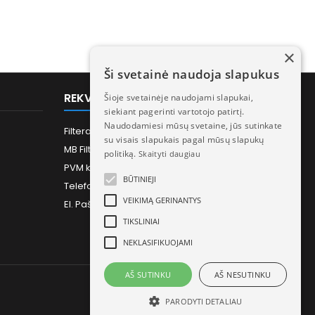
×
Ši svetainė naudoja slapukus
REKVIZITAI
Šioje svetainėje naudojami slapukai,
siekiant pagerinti vartotojo patirtį.
Naudodamiesi mūsų svetaine, jūs sutinkate
Filtera.lt - Rekuperatorių filtrai ir priedai
su visais slapukais pagal mūsų slapukų
MB Filtera - Įmonės kodas 306414502
politiką.
Skaityti daugiau
PVM kodas: LT100017835817
BŪTINIEJI
Telefonas:
+370 613 73733
VEIKIMĄ GERINANTYS
El. Paštas:
Info@filtera.lt
TIKSLINIAI
NEKLASIFIKUOJAMI
AŠ SUTINKU
AŠ NESUTINKU
PARODYTI DETALIAU