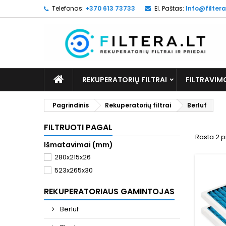
Telefonas:
+370 613 73733
El. Paštas:
Info@filtera
REKUPERATORIŲ FILTRAI
FILTRAVIM
Pagrindinis
Rekuperatorių filtrai
Berluf
FILTRUOTI PAGAL
Rasta 2 p
Išmatavimai (mm)
280x215x26
523x265x30
REKUPERATORIAUS GAMINTOJAS
Berluf