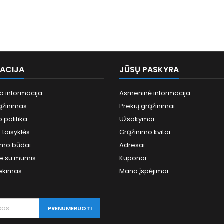
ACIJA
JŪSŲ PASKYRA
o informacija
Asmeninė informacija
ąžinimas
Prekių grąžinimai
 politika
Užsakymai
 taisyklės
Grąžinimo kvitai
tymo būdai
Adresai
te su mumis
Kuponai
sekimas
Mano įspėjimai