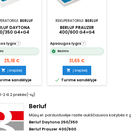
PERATORIUI:
BERLUF
REKUPERATORIUI:
BERLUF
RLUF DAYTONA
BERLUF PRAUZER
0/350 G4+G4
400/600 G4+G4
os lygis
Apsaugos lygis
?
?
nis
Bazinis
Kaina
Kaina
25,18 €
31,65 €
Į krepšelį
Į krepšelį



rime sandėlyje
Turime sandėlyje
2 iš 2 prekės(-ių)
Berluf
Mūsų el. parduotuvėje rasite aukščiausios kokybės ir ge
Berluf Daytona 250/350
Berluf Prauzer 400/600