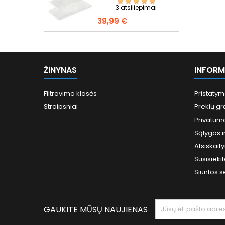
3 atsiliepimai
Kaina
39,99 €
ŽINYNAS
INFORM
Filtravimo klasės
Pristatym
Straipsniai
Prekių gr
Privatumo
Sąlygos ir
Atsiskai
Susisieki
Siuntos 
GAUKITE MŪSŲ NAUJIENAS