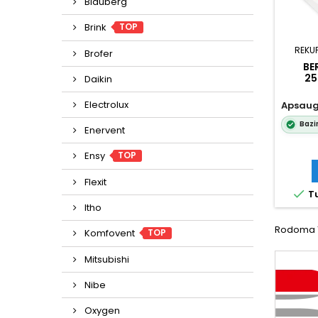
Blauberg
TOP
Brink
REKU
Brofer
BE
25
Daikin
Electrolux
Apsaug
Bazi
Enervent
TOP
Ensy
Flexit

Tu
Itho
Rodoma 1-
TOP
Komfovent
Mitsubishi
Nibe
Oxygen