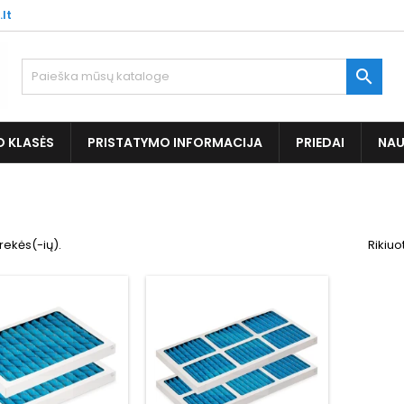
.lt

O KLASĖS
PRISTATYMO INFORMACIJA
PRIEDAI
NAU
rekės(-ių).
Rikiuo