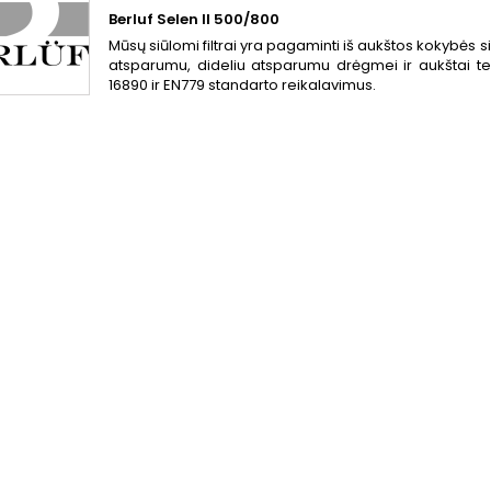
Berluf Selen II 500/800
Mūsų siūlomi filtrai yra pagaminti iš aukštos kokybės s
atsparumu, dideliu atsparumu drėgmei ir aukštai tem
16890 ir EN779 standarto reikalavimus.