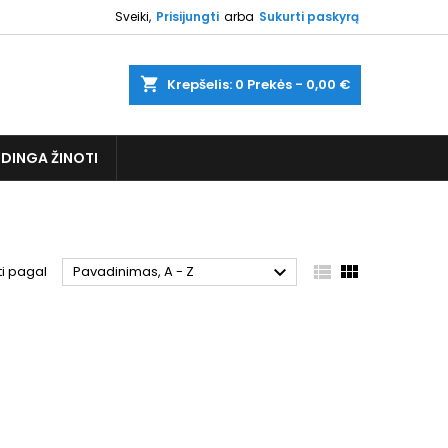
Sveiki,
Prisijungti
arba
Sukurti paskyrą
shopping_cart
Krepšelis:
0
Prekės - 0,00 €
DINGA ŽINOTI



ti pagal
Pavadinimas, A - Z