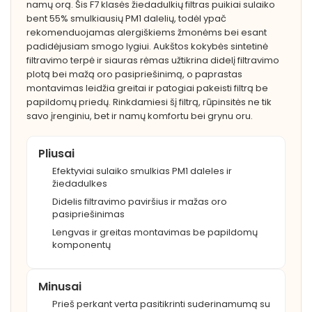
namų orą. Šis F7 klasės žiedadulkių filtras puikiai sulaiko
bent 55% smulkiausių PM1 dalelių, todėl ypač
rekomenduojamas alergiškiems žmonėms bei esant
padidėjusiam smogo lygiui. Aukštos kokybės sintetinė
filtravimo terpė ir siauras rėmas užtikrina didelį filtravimo
plotą bei mažą oro pasipriešinimą, o paprastas
montavimas leidžia greitai ir patogiai pakeisti filtrą be
papildomų priedų. Rinkdamiesi šį filtrą, rūpinsitės ne tik
savo įrenginiu, bet ir namų komfortu bei grynu oru.
Pliusai
Efektyviai sulaiko smulkias PM1 daleles ir
žiedadulkes
Didelis filtravimo paviršius ir mažas oro
pasipriešinimas
Lengvas ir greitas montavimas be papildomų
komponentų
Minusai
Prieš perkant verta pasitikrinti suderinamumą su