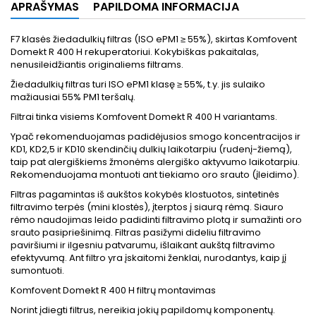
APRAŠYMAS
PAPILDOMA INFORMACIJA
F7 klasės žiedadulkių filtras (ISO ePM1 ≥ 55%), skirtas Komfovent
Domekt R 400 H rekuperatoriui. Kokybiškas pakaitalas,
nenusileidžiantis originaliems filtrams.
Žiedadulkių filtras turi ISO ePM1 klasę ≥ 55%, t.y. jis sulaiko
mažiausiai 55% PM1 teršalų.
Filtrai tinka visiems Komfovent Domekt R 400 H variantams.
Ypač rekomenduojamas padidėjusios smogo koncentracijos ir
KD1, KD2,5 ir KD10 skendinčių dulkių laikotarpiu (rudenį-žiemą),
taip pat alergiškiems žmonėms alergiško aktyvumo laikotarpiu.
Rekomenduojama montuoti ant tiekiamo oro srauto (įleidimo).
Filtras pagamintas iš aukštos kokybės klostuotos, sintetinės
filtravimo terpės (mini klostės), įterptos į siaurą rėmą. Siauro
rėmo naudojimas leido padidinti filtravimo plotą ir sumažinti oro
srauto pasipriešinimą. Filtras pasižymi dideliu filtravimo
paviršiumi ir ilgesniu patvarumu, išlaikant aukštą filtravimo
efektyvumą. Ant filtro yra įskaitomi ženklai, nurodantys, kaip jį
sumontuoti.
Komfovent Domekt R 400 H filtrų montavimas
Norint įdiegti filtrus, nereikia jokių papildomų komponentų.