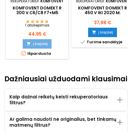
REKUPERATORIUI:
KOMFOVENT
REKUPERATORIUI:
KOMFOVENT
KOMFOVENT DOMEKT R
KOMFOVENT DOMEKT R
300 V C6/C8 F7+M5
450 V IKI 2020 M.
Kaina
37,98 €
1 atsiliepimas
Į krepšelį

Kaina
44,95 €

Turime sandėlyje
Į krepšelį


Išparduota
Dažniausiai užduodami klausimai
Kaip dažnai reikėtų keisti rekuperatoriaus
filtrus?
Ar galima naudoti ne originalius, bet tinkamų
matmenų filtrus?