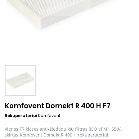
Komfovent Domekt R 400 H F7
Rekuperatoriui
Komfovent
Vienas F7 klasės anti-žiedadulkių filtras (ISO ePM1 55%),
skirtas Komfovent Domekt R 400 H rekuperatoriui.