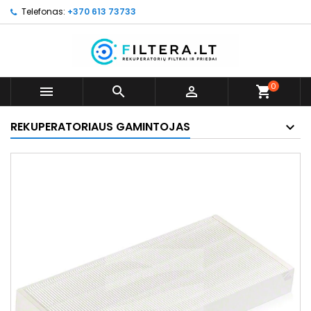
Telefonas:
+370 613 73733
0



shopping_cart
REKUPERATORIAUS GAMINTOJAS