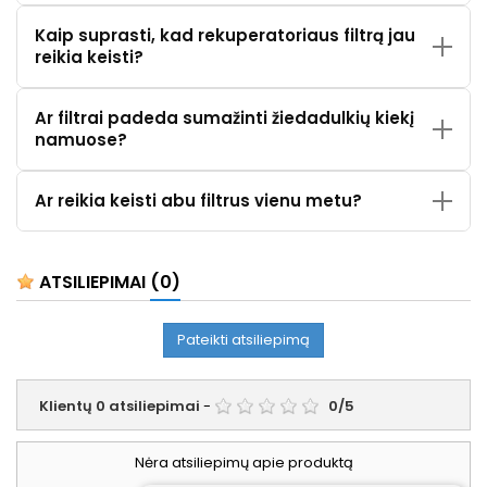
Kaip suprasti, kad rekuperatoriaus filtrą jau
reikia keisti?
Ar filtrai padeda sumažinti žiedadulkių kiekį
namuose?
Ar reikia keisti abu filtrus vienu metu?
ATSILIEPIMAI
(0)
Pateikti atsiliepimą
Klientų
0
atsiliepimai
-
0
/
5
Nėra atsiliepimų apie produktą