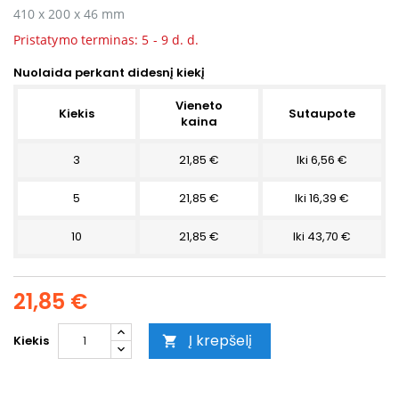
410 x 200 x 46 mm
Pristatymo terminas: 5 - 9 d. d.
Nuolaida perkant didesnį kiekį
Vieneto
Kiekis
Sutaupote
kaina
3
21,85 €
Iki 6,56 €
5
21,85 €
Iki 16,39 €
10
21,85 €
Iki 43,70 €
21,85 €
Į krepšelį
Kiekis
