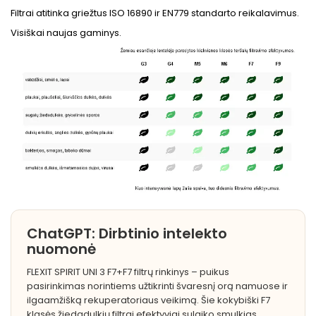
Filtrai atitinka griežtus ISO 16890 ir EN779 standarto reikalavimus.
Visiškai naujas gaminys.
ChatGPT: Dirbtinio intelekto
nuomonė
FLEXIT SPIRIT UNI 3 F7+F7 filtrų rinkinys – puikus
pasirinkimas norintiems užtikrinti švaresnį orą namuose ir
ilgaamžišką rekuperatoriaus veikimą. Šie kokybiški F7
klasės žiedadulkių filtrai efektyviai sulaiko smulkias