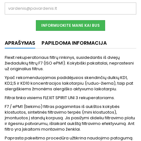
INFORMUOKITE MANE KAI BUS
APRAŠYMAS
PAPILDOMA INFORMACIJA
Flexit rekuperatoriaus filtrų rinkinys, susidedantis iš dviejų
žiedadulkių filtrų F7 (ISO ePM1). Kokybiški pakaitalai, neprastesni
už originalius filtrus.
Ypač rekomenduojamas padidėjusios skendinčių dulkių KD1,
KD2,5 ir KD10 koncentracijos laikotarpiu (ruduo-žiema), taip pat
alergiškiems žmonėms alergiško aktyvumo laikotarpiu.
Filtrai tinka visiems FLEXIT SPIRIT UNI 3 rekuperatoriams.
F7 / ePM1 (tiekimo) filtras pagamintas iš aukštos kokybės
klostuotos, sintetinės filtravimo terpės (mini klostuotos),
įmontuotos į standų korpusą. Jis pasižymi dideliu filtravimo plotu
ir ilgesniu patvarumu, išlaikant aukštą filtravimo efektyvumą. Ant
filtro yra įskaitomi montavimo ženklai.
Paprasta pakeitimo procedūra užtikrina naudojimo patogumą.