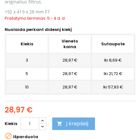
originalius filtrus.
192 x 419 x 28 mm
F7
Pristatymo terminas: 5 - 9 d. d.
Nuolaida perkant didesnį kiekį
Vieneto
Kiekis
Sutaupote
kaina
3
28,97 €
Iki 8,69 €
5
28,97 €
Iki 21,72 €
10
28,97 €
Iki 57,93 €
28,97 €
Į krepšelį
Kiekis


Išparduota