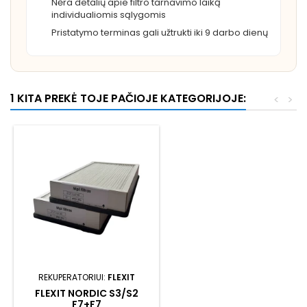
Nėra detalių apie filtro tarnavimo laiką
individualiomis sąlygomis
Pristatymo terminas gali užtrukti iki 9 darbo dienų
1 KITA PREKĖ TOJE PAČIOJE KATEGORIJOJE:
<
>
Išpardavimas!
REKUPERATORIUI:
FLEXIT
FLEXIT NORDIC S3/S2
F7+F7