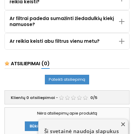
reikia keisti?
Ar filtrai padeda sumažinti žiedadulkių kiekį
namuose?
Ar reikia keisti abu filtrus vienu metu?
ATSILIEPIMAI
(0)
Pateikti atsiliepimą
Klientų
0
atsiliepimai
-
0
/
5
Nėra atsiliepimų apie produktą
×
Būkite pirmasis parašęs atsiliepimą!
Ši svetainė naudoja slapukus