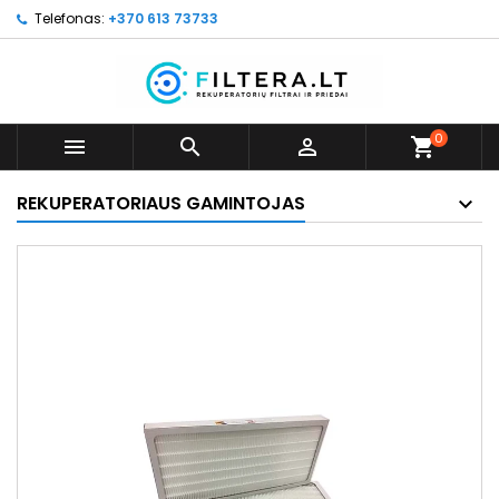
Telefonas:
+370 613 73733
0



shopping_cart
REKUPERATORIAUS GAMINTOJAS