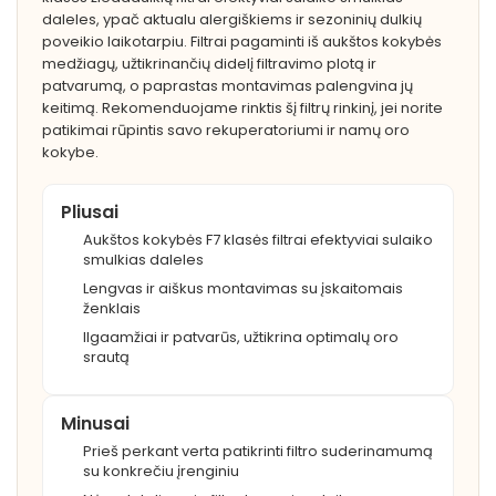
daleles, ypač aktualu alergiškiems ir sezoninių dulkių
poveikio laikotarpiu. Filtrai pagaminti iš aukštos kokybės
medžiagų, užtikrinančių didelį filtravimo plotą ir
patvarumą, o paprastas montavimas palengvina jų
keitimą. Rekomenduojame rinktis šį filtrų rinkinį, jei norite
patikimai rūpintis savo rekuperatoriumi ir namų oro
kokybe.
Pliusai
Aukštos kokybės F7 klasės filtrai efektyviai sulaiko
smulkias daleles
Lengvas ir aiškus montavimas su įskaitomais
ženklais
Ilgaamžiai ir patvarūs, užtikrina optimalų oro
srautą
Minusai
Prieš perkant verta patikrinti filtro suderinamumą
su konkrečiu įrenginiu