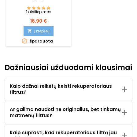
1 atsiliepimas
Kaina
16,90 €
Į krepšelį


Išparduota
Dažniausiai užduodami klausimai
Kaip dažnai reikėtų keisti rekuperatoriaus
filtrus?
Ar galima naudoti ne originalius, bet tinkamų
matmenų filtrus?
Kaip suprasti, kad rekuperatoriaus filtrą jau