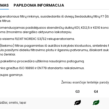
YMAS
PAPILDOMA INFORMACIJA
uperatoriaus filtrų rinkinys, susidedantis iš dviejų žiedadulkių filtrų F7
 filtrus.
menduojamas padidėjusios skendinčių dulkių KD1, KD2,5 ir KD10 konce
iems žmonėms alergiško aktyvumo laikotarpiu.
inka visiems FLEXIT NORDIC S3/S2 rekuperatoriams.
 (tiekimo) filtras pagamintas iš aukštos kokybės klostuotos, sintetinės 
is pasižymi dideliu filtravimo plotu ir ilgesniu patvarumu, išlaikant auk
o ženklai.
 pakeitimo procedūra užtikrina naudojimo patogumą.
itinka griežtus ISO 16890 ir EN779 standarto reikalavimus.
naujas gaminys.