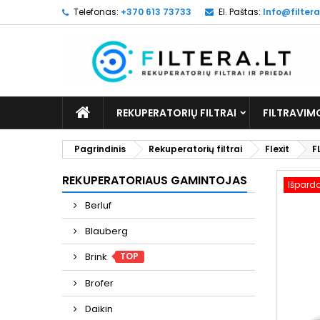
Telefonas:
+370 613 73733
El. Paštas:
Info@filtera
REKUPERATORIŲ FILTRAI
FILTRAVIM
Pagrindinis
Rekuperatorių filtrai
Flexit
F
REKUPERATORIAUS GAMINTOJAS
Išpard
Berluf
Blauberg
TOP
Brink
Brofer
Daikin