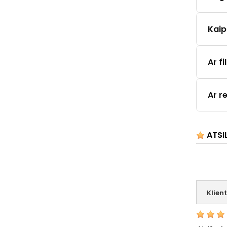
Kaip
Ar f
Ar r
ATSI
Klien