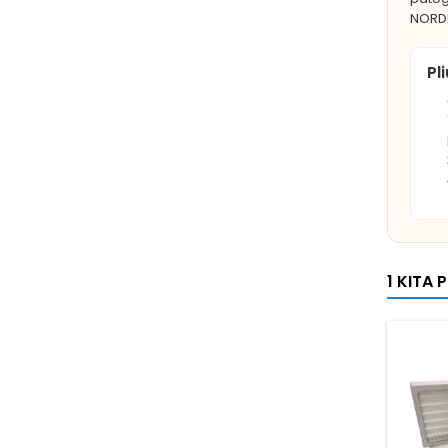
NORDI
Pl
1 KITA