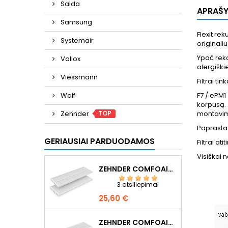
Salda
APRAŠ
Samsung
Flexit rek
Systemair
originalius
Ypač reko
Vallox
alergišk
Viessmann
Filtrai t
Wolf
F7 / ePM1
korpusą. J
TOP
Zehnder
montavim
Paprasta
GERIAUSIAI PARDUODAMOS
Filtrai at
Visiškai 
ZEHNDER COMFOAIR Q350/Q450/Q600 F7+G4
3 atsiliepimai
Kaina
25,60 €
ZEHNDER COMFOAIR Q350/Q450/Q600 F7+G4