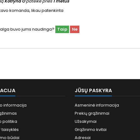
imą
Kotryna O
pateikė prieš
1 metus
tavo komanda, likau patenkinta
žvalga buvo jums naudinga?
Taip
Ne
ACIJA
JŪSŲ PASKYRA
o informacija
Asmeninė informacija
ąžinimas
Prekių grąžinimai
 politika
Užsakymai
 taisyklės
Grąžinimo kvitai
tymo būdai
Adresai