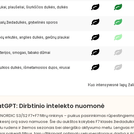
tGPT: Dirbtinio intelekto nuomonė
T NORDIC S3/S2 F7+F7 filtrų rinkinys – puikus pasirinkimas rūpestingiem
ikesnį orą savo namuose. Šie du aukštos kokybės F7 klasės žiedadulkių 
lu rudens ir žiemos sezonais bei alergiško aktyvumo metu. Lengvas mon
ai pakeisti filtrus, taip užtikrinant optimalų rekuperatoriaus darbą ir 