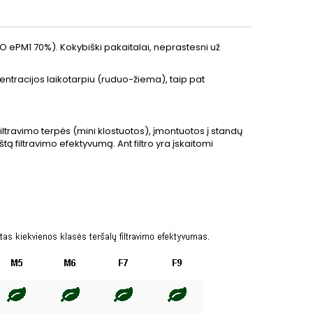
 (ISO ePM1 70%). Kokybiški pakaitalai, neprastesni už
ntracijos laikotarpiu (ruduo-žiema), taip pat
filtravimo terpės (mini klostuotos), įmontuotos į standų
štą filtravimo efektyvumą. Ant filtro yra įskaitomi