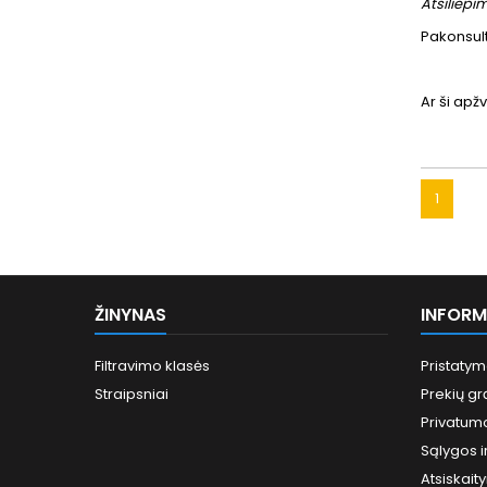
Atsiliep
Pakonsul
Ar ši ap
1
ŽINYNAS
INFORM
Filtravimo klasės
Pristatym
Straipsniai
Prekių gr
Privatumo
Sąlygos ir
Atsiskai