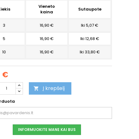
Vieneto
iekis
Sutaupote
kaina
3
16,90 €
Iki 5,07 €
5
16,90 €
Iki 12,68 €
10
16,90 €
Iki 33,80 €
0 €
Į krepšelį

rduota
INFORMUOKITE MANE KAI BUS