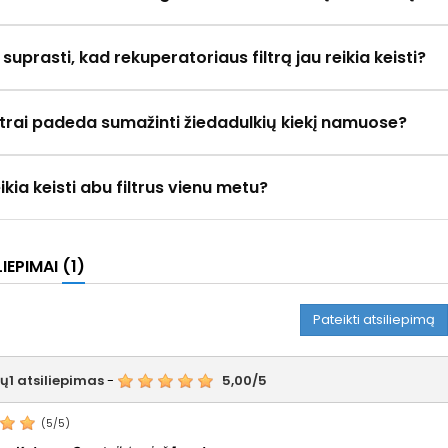
 suprasti, kad rekuperatoriaus filtrą jau reikia keisti?
iltrai padeda sumažinti žiedadulkių kiekį namuose?
eikia keisti abu filtrus vienu metu?
LIEPIMAI
(1)
Pateikti atsiliepimą
tų
1
atsiliepimas
-
5,00
/
5
(
5
/
5
)