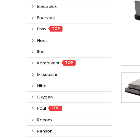
Electrolux
Enervent
TOP
Ensy
Flexit
Itho
TOP
Komfovent
Mitsubishi
Nibe
Oxygen
TOP
Paul
Recom
Renson