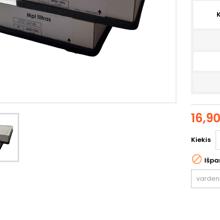
K
16,9
Kiekis

Išpa