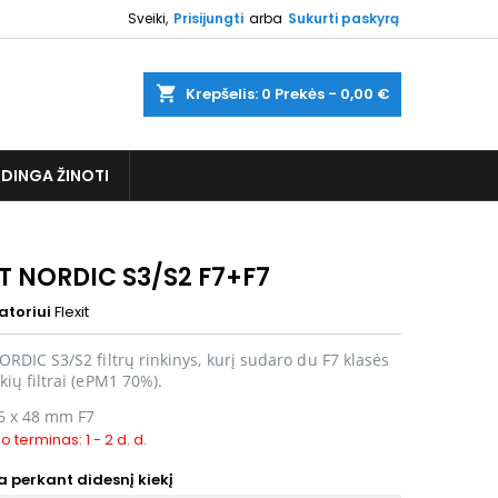
Sveiki,
Prisijungti
arba
Sukurti paskyrą
shopping_cart
Krepšelis:
0
Prekės - 0,00 €
DINGA ŽINOTI
IT NORDIC S3/S2 F7+F7
atoriui
Flexit
ORDIC S3/S2 filtrų rinkinys, kurį sudaro du F7 klasės
kių filtrai (ePM1 70%).
6 x 48 mm
F7
o terminas: 1 - 2 d. d.
 perkant didesnį kiekį