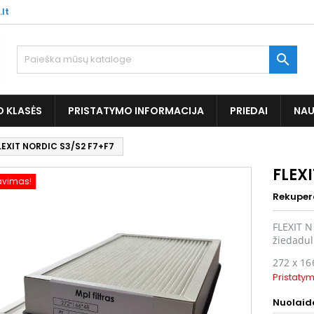
.lt

O KLASĖS
PRISTATYMO INFORMACIJA
PRIEDAI
NAU
LEXIT NORDIC S3/S2 F7+F7
FLEX
avimas!
Rekuper
FLEXIT N
žiedadul
272 x 16
Pristatym
Nuolaida