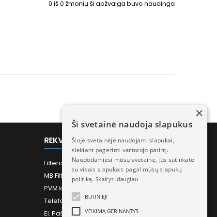
0
iš
0
žmonių ši apžvalga buvo naudinga
×
Ši svetainė naudoja slapukus
REKVIZITAI
Šioje svetainėje naudojami slapukai,
siekiant pagerinti vartotojo patirtį.
Naudodamiesi mūsų svetaine, jūs sutinkate
Filtera.lt - Rekuperatorių filtrai ir priedai
su visais slapukais pagal mūsų slapukų
MB Filtera - Įmonės kodas 306414502
politiką.
Skaityti daugiau
PVM kodas: LT100017835817
BŪTINIEJI
Telefonas:
+370 613 73733
VEIKIMĄ GERINANTYS
El. Paštas:
Info@filtera.lt