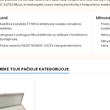
C S3/S2 filtrus, investuojate į savo namų komfortą ir kvėpavimo sveik
iusai
Minusa
Aukštos kokybės F7 filtrai efektyviai sulaiko smulkias
Prieš
daleles
suder
Lengvas ir patogus filtrų keitimas su aiškiais montavimo
Nėra 
žymėjimais
Filtrų
Tinka visiems FLEXIT NORDIC S3/S2 rekuperatoriams
nėra
 PREKĖ TOJE PAČIOJE KATEGORIJOJE: