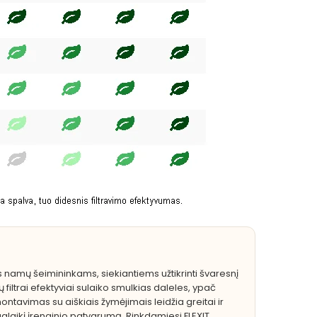
s namų šeimininkams, siekiantiems užtikrinti švaresnį
filtrai efektyviai sulaiko smulkias daleles, ypač
tavimas su aiškiais žymėjimais leidžia greitai ir
ilgalaikį įrenginio patvarumą. Rinkdamiesi FLEXIT