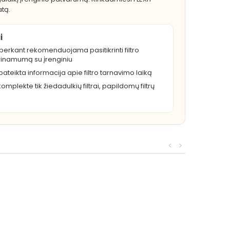
atą.
i
 perkant rekomenduojama pasitikrinti filtro
inamumą su įrenginiu
pateikta informacija apie filtro tarnavimo laiką
 komplekte tik žiedadulkių filtrai, papildomų filtrų
<
>