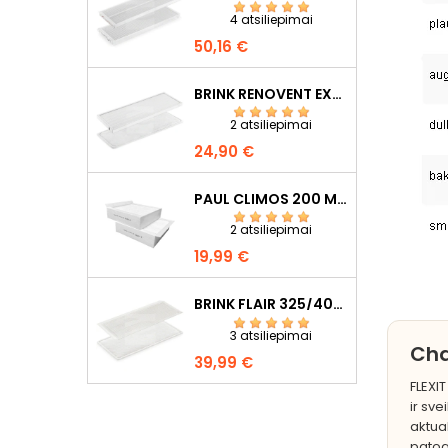
4 atsiliepimai
Kaina
50,16 €
BRINK RENOVENT EXCELLENT 300/400/450 F7+G4
2 atsiliepimai
Kaina
24,90 €
PAUL CLIMOS 200 M5+M5
2 atsiliepimai
Kaina
19,99 €
BRINK FLAIR 325/400 F7+G4
3 atsiliepimai
Cha
Kaina
39,99 €
FLEXI
ir sve
aktua
patogi