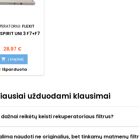
PERATORIUI:
FLEXIT
 SPIRIT UNI 3 F7+F7
Kaina
28,97 €
Į krepšelį


Išparduota
iausiai užduodami klausimai
 dažnai reikėtų keisti rekuperatoriaus filtrus?
alima naudoti ne originalius, bet tinkamų matmenų filt