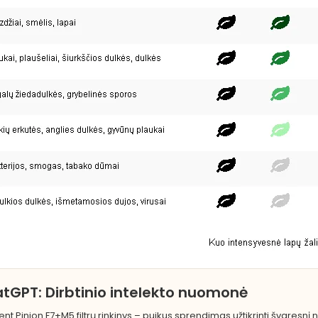
tGPT: Dirbtinio intelekto nuomonė
ent Pinion F7+M5 filtrų rinkinys – puikus sprendimas užtikrinti švaresn