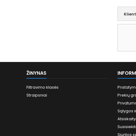
Klien
ŽINYNAS
INFORM
Filtravimo klasės
Pristatym
Straipsniai
Prekių gr
Privatumo
Sąlygos ir
Atsiskai
Susisieki
Siuntos 