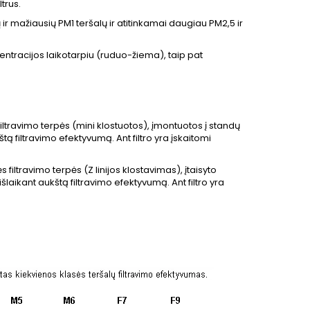
trus.
 ir mažiausių PM1 teršalų ir atitinkamai daugiau PM2,5 ir
ntracijos laikotarpiu (ruduo-žiema), taip pat
filtravimo terpės (mini klostuotos), įmontuotos į standų
štą filtravimo efektyvumą. Ant filtro yra įskaitomi
filtravimo terpės (Z linijos klostavimas), įtaisyto
šlaikant aukštą filtravimo efektyvumą. Ant filtro yra