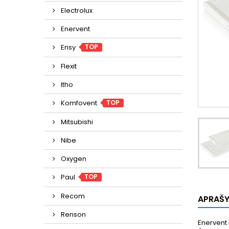
Electrolux
Enervent
TOP
Ensy
Flexit
Itho
TOP
Komfovent
Mitsubishi
Nibe
Oxygen
TOP
Paul
Recom
APRAŠ
Renson
Enervent P