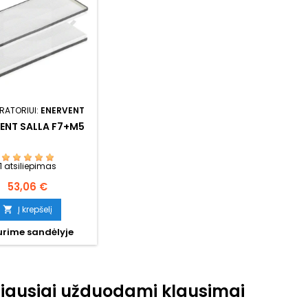
RATORIUI:
ENERVENT
ENT SALLA F7+M5
1 atsiliepimas
Kaina
53,06 €
Į krepšelį

rime sandėlyje
iausiai užduodami klausimai