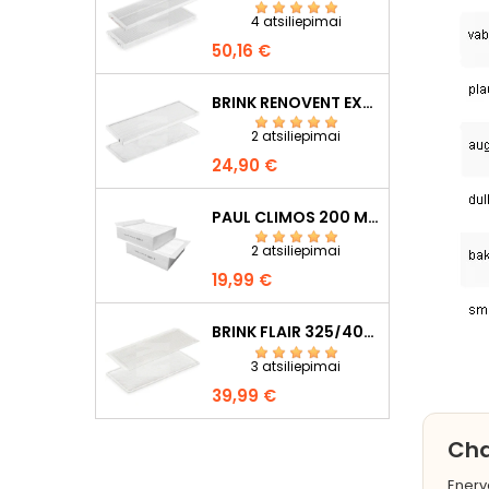
4 atsiliepimai
Kaina
50,16 €
BRINK RENOVENT EXCELLENT 300/400/450 F7+G4
2 atsiliepimai
Kaina
24,90 €
PAUL CLIMOS 200 M5+M5
2 atsiliepimai
Kaina
19,99 €
BRINK FLAIR 325/400 F7+G4
3 atsiliepimai
Kaina
39,99 €
Cha
Enerv