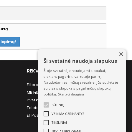
uktą
liepimą!
×
Ši svetainė naudoja slapukus
REKVIZITAI
Šioje svetainėje naudojami slapukai,
siekiant pagerinti vartotojo patirtį.
Naudodamiesi mūsų svetaine, jūs sutinkate
Filtera.lt - Rekuperatorių filtrai ir priedai
su visais slapukais pagal mūsų slapukų
MB Filtera - Įmonės kodas 306414502
politiką.
Skaityti daugiau
PVM kodas: LT100017835817
BŪTINIEJI
Telefonas:
+370 613 73733
VEIKIMĄ GERINANTYS
El. Paštas:
Info@filtera.lt
TIKSLINIAI
NEKLASIFIKUOJAMI