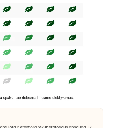
į namų orą ir efektyvią rekuperatoriaus apsaugą. F7