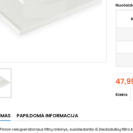
Nuolaida
K
47,9
Kiekis
YMAS
PAPILDOMA INFORMACIJA
inion rekuperatoriaus filtrų rinkinys, susidedantis iš žiedadulkių filtro 