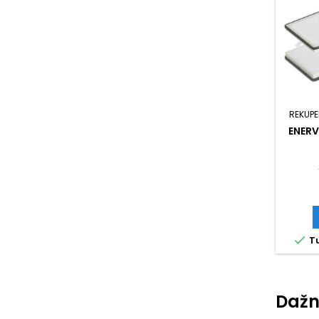
REKUPE
ENERV

Tu
Dažn