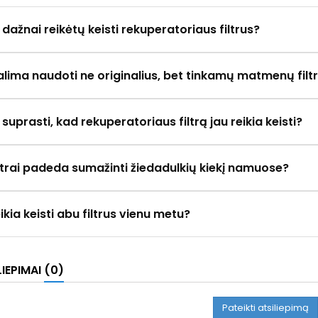
 dažnai reikėtų keisti rekuperatoriaus filtrus?
alima naudoti ne originalius, bet tinkamų matmenų filt
 suprasti, kad rekuperatoriaus filtrą jau reikia keisti?
iltrai padeda sumažinti žiedadulkių kiekį namuose?
eikia keisti abu filtrus vienu metu?
LIEPIMAI
(0)
Pateikti atsiliepimą