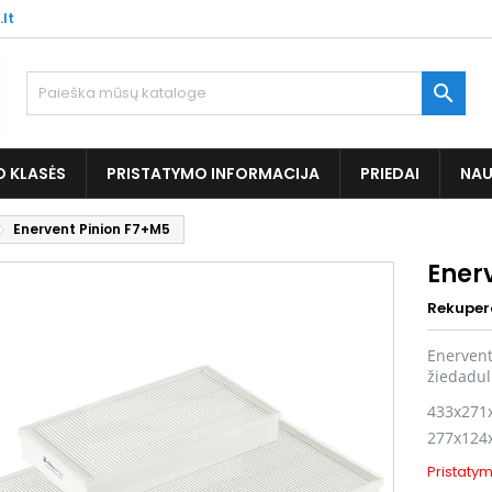
.lt

O KLASĖS
PRISTATYMO INFORMACIJA
PRIEDAI
NAU
Enervent Pinion F7+M5
Ener
Rekuper
Enervent 
žiedadulk
433x271
277x124
Pristatym