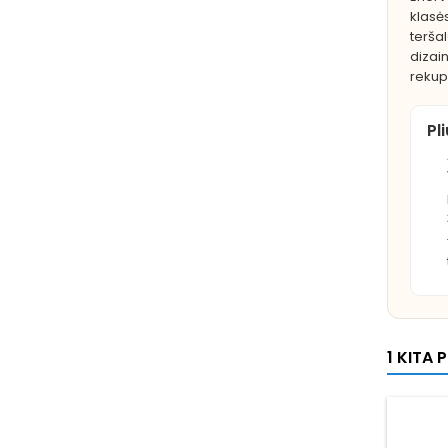
klasė
terša
dizain
rekup
Pl
1 KITA