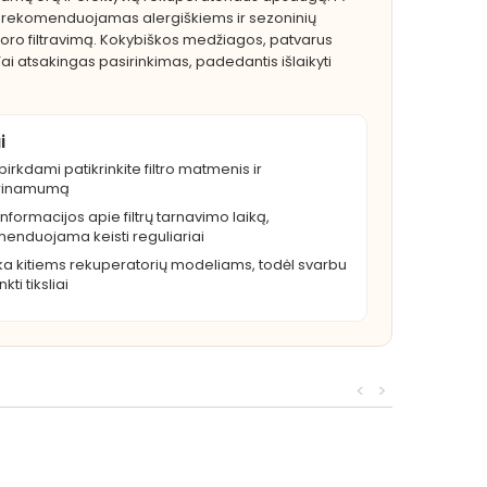
pač rekomenduojamas alergiškiems ir sezoninių
 oro filtravimą. Kokybiškos medžiagos, patvarus
. Tai atsakingas pasirinkimas, padedantis išlaikyti
i
pirkdami patikrinkite filtro matmenis ir
rinamumą
informacijos apie filtrų tarnavimo laiką,
enduojama keisti reguliariai
ka kitiems rekuperatorių modeliams, todėl svarbu
kti tiksliai
<
>