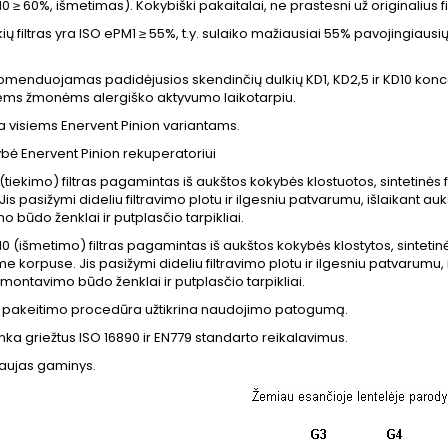
0 ≥ 60%, išmetimas). Kokybiški pakaitalai, ne prastesni už originalius fil
ių filtras yra ISO ePM1 ≥ 55%, t.y. sulaiko mažiausiai 55% pavojingiausių
menduojamas padidėjusios skendinčių dulkių KD1, KD2,5 ir KD10 konce
iems žmonėms alergiško aktyvumo laikotarpiu.
inka visiems Enervent Pinion variantams.
kybė Enervent Pinion rekuperatoriui
 (tiekimo) filtras pagamintas iš aukštos kokybės klostuotos, sintetinės 
is pasižymi dideliu filtravimo plotu ir ilgesniu patvarumu, išlaikant auk
 būdo ženklai ir putplasčio tarpikliai.
0 (išmetimo) filtras pagamintas iš aukštos kokybės klostytos, sintetinės 
e korpuse. Jis pasižymi dideliu filtravimo plotu ir ilgesniu patvarumu, i
 montavimo būdo ženklai ir putplasčio tarpikliai.
 pakeitimo procedūra užtikrina naudojimo patogumą.
itinka griežtus ISO 16890 ir EN779 standarto reikalavimus.
naujas gaminys.