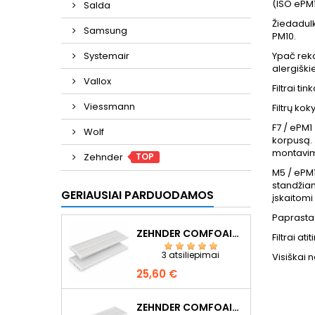
(ISO ePM1
Salda
Žiedadulk
Samsung
PM10.
Systemair
Ypač reko
alergišk
Vallox
Filtrai t
Viessmann
Filtrų ko
F7 / ePM1
Wolf
korpusą. J
montavimo
TOP
Zehnder
M5 / ePM1
standžiam
GERIAUSIAI PARDUODAMOS
įskaitomi
Paprasta
ZEHNDER COMFOAIR Q350/Q450/Q600 F7+G4
Filtrai at
3 atsiliepimai
Visiškai 
Kaina
25,60 €
ZEHNDER COMFOAIR Q350/Q450/Q600 F7+G4