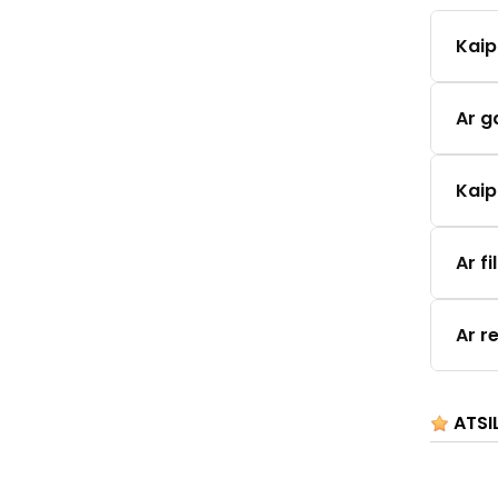
Kaip
Ar g
Kaip
Ar f
Ar r
ATSI