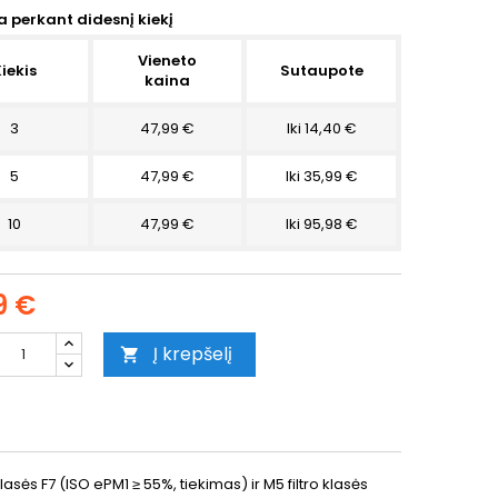
 perkant didesnį kiekį
Vieneto
iekis
Sutaupote
kaina
3
47,99 €
Iki 14,40 €
5
47,99 €
Iki 35,99 €
10
47,99 €
Iki 95,98 €
9 €
Į krepšelį

klasės F7 (ISO ePM1 ≥ 55%, tiekimas) ir M5 filtro klasės