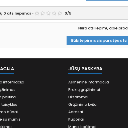
tų
0
atsiliepimai
-
0
/
5
Nėra atsiliepimų apie prod
Būkite pirmasis parašęs atsi
ACIJA
JŪSŲ PASKYRA
o informacija
Asmeninė informacija
ąžinimas
Prekių grąžinimai
 politika
Užsakymai
 taisyklės
Grąžinimo kvitai
tymo būdai
Adresai
te su mumis
Kuponai
sekimas
Mano įspėjimai