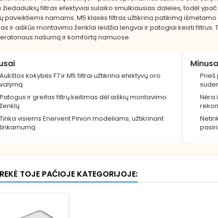
s žiedadulkių filtras efektyviai sulaiko smulkiausias daleles, todėl y
lų paveiktiems namams. M5 klasės filtras užtikrina patikimą išmetamo
as ir aiškūs montavimo ženklai leidžia lengvai ir patogiai keisti filtrus
eratoriaus našumą ir komfortą namuose.
iusai
Minusa
Aukštos kokybės F7 ir M5 filtrai užtikrina efektyvų oro
Prieš 
valymą
sude
Patogus ir greitas filtrų keitimas dėl aiškių montavimo
Nėra 
ženklų
rekom
Tinka visiems Enervent Pinion modeliams, užtikrinant
Netin
tinkamumą
pasirin
 PREKĖ TOJE PAČIOJE KATEGORIJOJE: