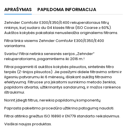
APRAŠYMAS
PAPILDOMA INFORMACIJA
Zehnder ComfoAir E300/E350/E400 rekuperatoriaus filtrų
rinkinys, kurį sudaro du G4 klasės filtrai (ISO Coarse ≥ 60%).
Aukštos kokybės pakaitalai nenusileidžia originaliems filtrams.
Filtrai tinka visiems Zehnder ComfoAir E300/E350/E400
variantams.
Svarbu! Filtrai netinka senesnės serijos „Zehnder“
rekuperatoriams, pagamintiems iki 2016 m.!
Filtrai pagaminti iš aukštos kokybės plisuotos, sintetinės filtro
terpės (Z-linijos plisuotos). Jie pasižymi didele filtravimo sritimi ir
ilgesniu patvarumu iki 6 mėnesių, išlaikant aukštą filtravimo
efektyvumą. Filtruose yra įskaitomi surinkimo metodo ženklai,
papildomi atvartai, užtikrinantys sandarumą, ir mažos rankenos
ištraukimui.
Norint įdiegti filtrus, nereikia papildomų komponentų.
Paprasta pakeitimo procedūra užtikrina patogumą naudoti.
Filtrai atitinka griežtus ISO 16890 ir EN779 standarto reikalavimus.
Visiškai naujas produktas.