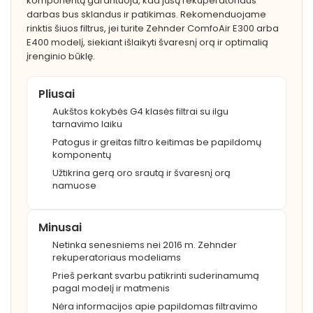
komponentų garantuoja, kad jūsų rekuperatoriaus
darbas bus sklandus ir patikimas. Rekomenduojame
rinktis šiuos filtrus, jei turite Zehnder ComfoAir E300 arba
E400 modelį, siekiant išlaikyti švaresnį orą ir optimalią
įrenginio būklę.
Pliusai
Aukštos kokybės G4 klasės filtrai su ilgu
tarnavimo laiku
Patogus ir greitas filtro keitimas be papildomų
komponentų
Užtikrina gerą oro srautą ir švaresnį orą
namuose
Minusai
Netinka senesniems nei 2016 m. Zehnder
rekuperatoriaus modeliams
Prieš perkant svarbu patikrinti suderinamumą
pagal modelį ir matmenis
Nėra informacijos apie papildomas filtravimo