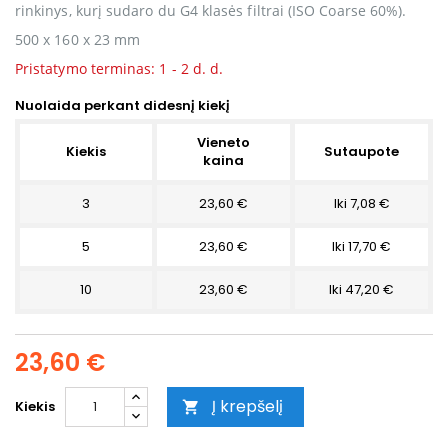
rinkinys, kurį sudaro du G4 klasės filtrai (ISO Coarse 60%).
500 x 160 x 23 mm
Pristatymo terminas: 1 - 2 d. d.
Nuolaida perkant didesnį kiekį
Vieneto
Kiekis
Sutaupote
kaina
3
23,60 €
Iki 7,08 €
5
23,60 €
Iki 17,70 €
10
23,60 €
Iki 47,20 €
23,60 €
Į krepšelį
Kiekis
