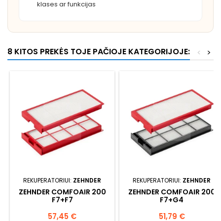
klases ar funkcijas
8 KITOS PREKĖS TOJE PAČIOJE KATEGORIJOJE:
<
>
REKUPERATORIUI:
ZEHNDER
REKUPERATORIUI:
ZEHNDER
ZEHNDER COMFOAIR 200
ZEHNDER COMFOAIR 200
F7+F7
F7+G4
Kaina
Kaina
57,45 €
51,79 €