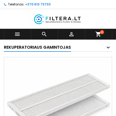
Telefonas:
+370 613 73733
0



shopping_cart
REKUPERATORIAUS GAMINTOJAS