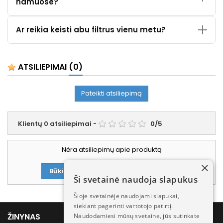
namuose?
Ar reikia keisti abu filtrus vienu metu?
ATSILIEPIMAI
(0)
Pateikti atsiliepimą
Klientų
0
atsiliepimai
-
0
/
5
Nėra atsiliepimų apie produktą
×
Būkite pirmasis parašęs atsiliepimą!
Ši svetainė naudoja slapukus
Šioje svetainėje naudojami slapukai,
siekiant pagerinti vartotojo patirtį.

ŽINYNAS
Naudodamiesi mūsų svetaine, jūs sutinkate