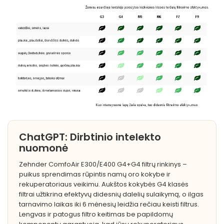
ChatGPT: Dirbtinio intelekto
nuomonė
Zehnder ComfoAir E300/E400 G4+G4 filtrų rinkinys –
puikus sprendimas rūpintis namų oro kokybe ir
rekuperatoriaus veikimu. Aukštos kokybės G4 klasės
filtrai užtikrina efektyvų didesnių dalelių sulaikymą, o ilgas
tarnavimo laikas iki 6 mėnesių leidžia rečiau keisti filtrus.
Lengvas ir patogus filtro keitimas be papildomų