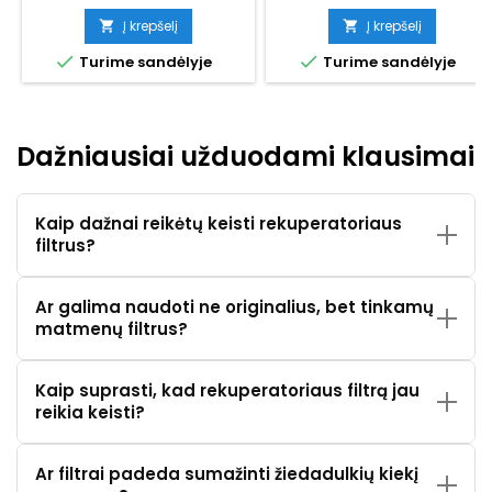
Į krepšelį
Į krepšelį




Turime sandėlyje
Turime sandėlyje
Dažniausiai užduodami klausimai
Kaip dažnai reikėtų keisti rekuperatoriaus
filtrus?
Ar galima naudoti ne originalius, bet tinkamų
matmenų filtrus?
Kaip suprasti, kad rekuperatoriaus filtrą jau
reikia keisti?
Ar filtrai padeda sumažinti žiedadulkių kiekį