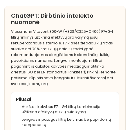
ChatGPT: Dirbtinio intelekto
nuomonė
Viessmann Vitovent 300-W (H32S/C325+C400) F7+G4
filtrų rinkinys užtikrina efektyvų oro valymą jūsų
rekuperatoriaus sistemoje. F7 klasės žiedadulkių filtras
sulaiko net 70% smulkiųjų dalelių, todėl ypač
rekomenduojamas alergiškiems ir skendinčių dulkių
paveiktiems namams. Lengvai montuojami filtrai
pagaminti iš aukštos kokybės medžiagų ir atitinka
griežtus ISO bei EN standartus. Rinkitės šį rinkinį, jei norite
patikimai rūpintis savo įrenginiu ir užtikrinti švaresnį bei
sveikesnį namų orą.
Pliusai
Aukštos kokybės F7 ir G4 filtrų kombinacija
užtikrina efektyvų dulkių sulaikymą
Lengvas ir patogus filtrų keitimas be papildomų
komponentų