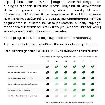
telpa į Brink Flair 325/400 įrenginio tvirtinimo angą. Jam
būdingas didesnis filtravimo plotas, palyginti su vienkartiniais
filtrais ir ilgesnis patvarumas, išlaikant aukštą filtravimo
efektyvumą. G4 klasės filtras pagamintas iš aukštos kokybės
filtro kilimėlio, pasižyminčio dideliu dulkių sugeriamumu. Kilimėlis
pagamintas iš aukštos kokybės poliesterio pluoštų, sujungtų
mechaniškai ir termiškai. Ant F7 filtro yra įskaitomi užrašai, kaip jį
surinkti, ir mažos ištraukiamos rankenėlės.
Norint įdiegti filtrus, nereikia jokių papildomų komponentų.
Paprasta pakeitimo procedūra užtikrina naudojimo patogumą.
Filtrai atitinka griežtus ISO 16890 ir EN779 standarto reikalavimus.