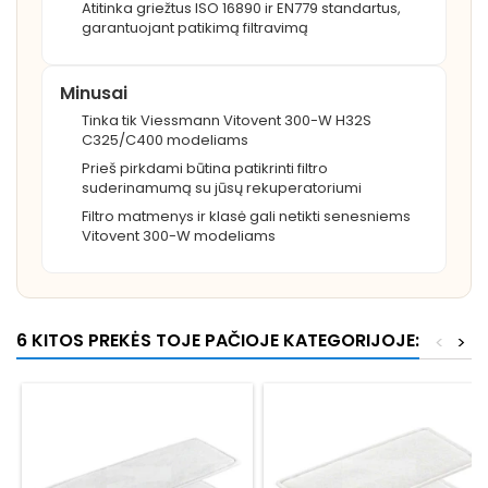
Atitinka griežtus ISO 16890 ir EN779 standartus,
garantuojant patikimą filtravimą
Minusai
Tinka tik Viessmann Vitovent 300-W H32S
C325/C400 modeliams
Prieš pirkdami būtina patikrinti filtro
suderinamumą su jūsų rekuperatoriumi
Filtro matmenys ir klasė gali netikti senesniems
Vitovent 300-W modeliams
6 KITOS PREKĖS TOJE PAČIOJE KATEGORIJOJE:
<
>