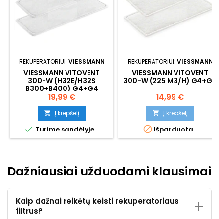
REKUPERATORIUI:
VIESSMANN
REKUPERATORIUI:
VIESSMANN
VIESSMANN VITOVENT
VIESSMANN VITOVENT
300-W (H32E/H32S
300-W (225 M3/H) G4+G4
B300+B400) G4+G4
Kaina
Kaina
19,99 €
14,99 €
Į krepšelį
Į krepšelį




Turime sandėlyje
Išparduota
Dažniausiai užduodami klausimai
Kaip dažnai reikėtų keisti rekuperatoriaus
filtrus?