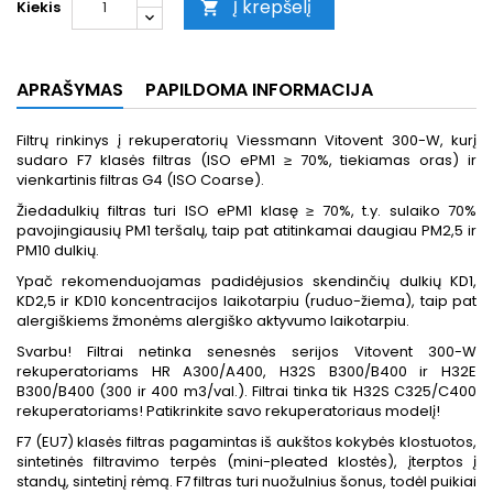
Į krepšelį
Kiekis

APRAŠYMAS
PAPILDOMA INFORMACIJA
Filtrų rinkinys į rekuperatorių Viessmann Vitovent 300-W, kurį
sudaro F7 klasės filtras (ISO ePM1 ≥ 70%, tiekiamas oras) ir
vienkartinis filtras G4 (ISO Coarse).
Žiedadulkių filtras turi ISO ePM1 klasę ≥ 70%, t.y. sulaiko 70%
pavojingiausių PM1 teršalų, taip pat atitinkamai daugiau PM2,5 ir
PM10 dulkių.
Ypač rekomenduojamas padidėjusios skendinčių dulkių KD1,
KD2,5 ir KD10 koncentracijos laikotarpiu (ruduo-žiema), taip pat
alergiškiems žmonėms alergiško aktyvumo laikotarpiu.
Svarbu! Filtrai netinka senesnės serijos Vitovent 300-W
rekuperatoriams HR A300/A400, H32S B300/B400 ir H32E
B300/B400 (300 ir 400 m3/val.). Filtrai tinka tik H32S C325/C400
rekuperatoriams! Patikrinkite savo rekuperatoriaus modelį!
F7 (EU7) klasės filtras pagamintas iš aukštos kokybės klostuotos,
sintetinės filtravimo terpės (mini-pleated klostės), įterptos į
standų, sintetinį rėmą. F7 filtras turi nuožulnius šonus, todėl puikiai