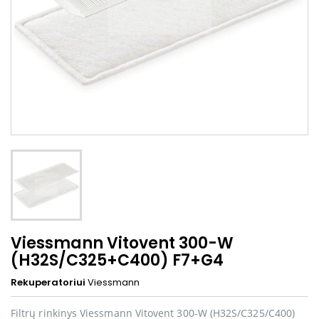
Viessmann Vitovent 300-W
(H32S/C325+C400) F7+G4
Rekuperatoriui
Viessmann
Filtrų rinkinys Viessmann Vitovent 300-W (H32S/C325/C400)