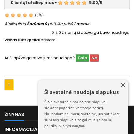
Klientų
1
atsiliepimas
-
5,00
/
5
(
5
/
5
)
Atsiliepimą
Šarūnas Š
pateikė prieš
1 metus
0
iš
0
žmonių ši apžvalga buvo naudinga
Viskas liuks greitai pristate
Ar ši apžvalga buvo jums naudinga?
Taip
Ne
×
1
Ši svetainė naudoja slapukus
Šioje svetainėje naudojami slapukai,
siekiant pagerinti vartotojo patirtį.

ŽINYNAS
Naudodamiesi mūsų svetaine, jūs sutinkate
su visais slapukais pagal mūsų slapukų
politiką.
Skaityti daugiau

INFORMACIJA