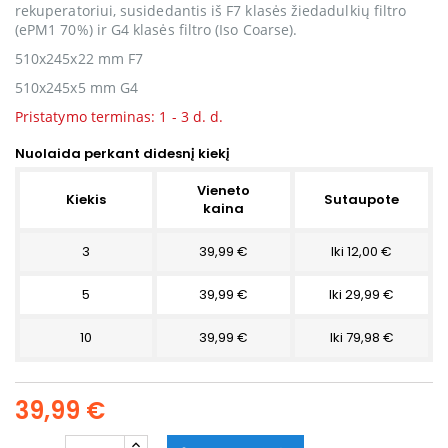
rekuperatoriui, susidedantis iš F7 klasės žiedadulkių filtro
(ePM1 70%) ir G4 klasės filtro (Iso Coarse).
510x245x22 mm F7
510x245x5 mm G4
Pristatymo terminas: 1 - 3 d. d.
Nuolaida perkant didesnį kiekį
Vieneto
Kiekis
Sutaupote
kaina
3
39,99 €
Iki 12,00 €
5
39,99 €
Iki 29,99 €
10
39,99 €
Iki 79,98 €
39,99 €