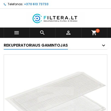
Telefonas:
+370 613 73733
0



shopping_cart
REKUPERATORIAUS GAMINTOJAS