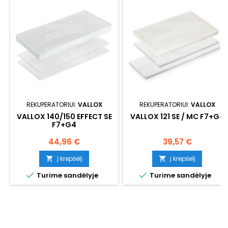
REKUPERATORIUI:
VALLOX
REKUPERATORIUI:
VALLOX
VALLOX 140/150 EFFECT SE
VALLOX 121 SE / MC F7+G4
F7+G4
Kaina
Kaina
44,96 €
39,57 €
Į krepšelį
Į krepšelį




Turime sandėlyje
Turime sandėlyje