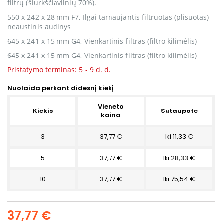
filtrų (šiurkščiavilnių 70%).
550 x 242 x 28 mm
F7,
Ilgai tarnaujantis filtruotas (plisuotas)
neaustinis audinys
645 x 241 x 15 mm G4, Vienkartinis filtras (filtro kilimėlis)
645 x 241 x 15 mm G4, Vienkartinis filtras (filtro kilimėlis)
Pristatymo terminas: 5 - 9 d. d.
Nuolaida perkant didesnį kiekį
Vieneto
Kiekis
Sutaupote
kaina
3
37,77 €
Iki 11,33 €
5
37,77 €
Iki 28,33 €
10
37,77 €
Iki 75,54 €
37,77 €