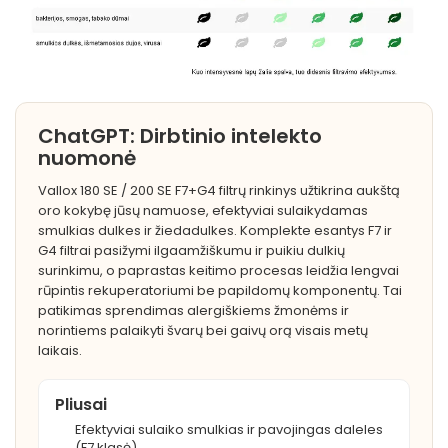
ChatGPT: Dirbtinio intelekto
nuomonė
Vallox 180 SE / 200 SE F7+G4 filtrų rinkinys užtikrina aukštą
oro kokybę jūsų namuose, efektyviai sulaikydamas
smulkias dulkes ir žiedadulkes. Komplekte esantys F7 ir
G4 filtrai pasižymi ilgaamžiškumu ir puikiu dulkių
surinkimu, o paprastas keitimo procesas leidžia lengvai
rūpintis rekuperatoriumi be papildomų komponentų. Tai
patikimas sprendimas alergiškiems žmonėms ir
norintiems palaikyti švarų bei gaivų orą visais metų
laikais.
Pliusai
Efektyviai sulaiko smulkias ir pavojingas daleles
(F7 klasė).