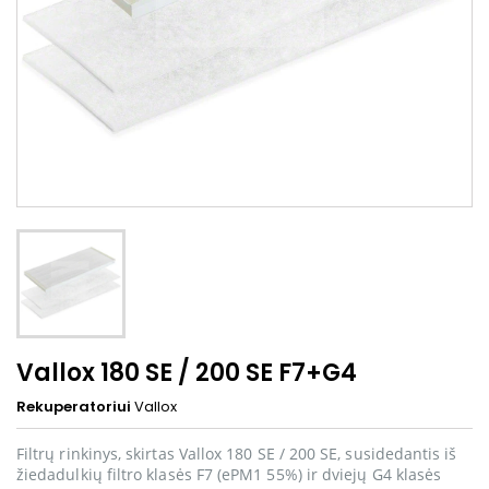
Vallox 180 SE / 200 SE F7+G4
Rekuperatoriui
Vallox
Filtrų rinkinys, skirtas Vallox 180 SE / 200 SE, susidedantis iš
žiedadulkių filtro klasės F7 (ePM1 55%) ir dviejų G4 klasės