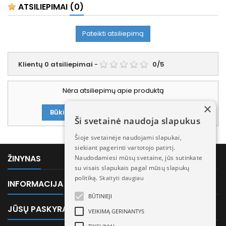
ATSILIEPIMAI
(0)
Pateikti atsiliepimą
Klientų
0
atsiliepimai
-
0
/
5
Nėra atsiliepimų apie produktą
×
Būkite pirmasis parašęs atsiliepimą!
Ši svetainė naudoja slapukus
Šioje svetainėje naudojami slapukai,
siekiant pagerinti vartotojo patirtį.

ŽINYNAS
Naudodamiesi mūsų svetaine, jūs sutinkate
su visais slapukais pagal mūsų slapukų
politiką.
Skaityti daugiau

INFORMACIJA
BŪTINIEJI

JŪSŲ PASKYRA
VEIKIMĄ GERINANTYS