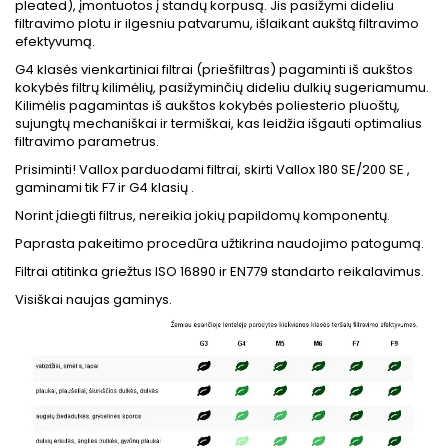
pleated), įmontuotos į standų korpusą. Jis pasižymi dideliu
filtravimo plotu ir ilgesniu patvarumu, išlaikant aukštą filtravimo
efektyvumą.
G4 klasės vienkartiniai filtrai (priešfiltras) pagaminti iš aukštos
kokybės filtrų kilimėlių, pasižyminčių dideliu dulkių sugeriamumu.
Kilimėlis pagamintas iš aukštos kokybės poliesterio pluoštų,
sujungtų mechaniškai ir termiškai, kas leidžia išgauti optimalius
filtravimo parametrus.
Prisiminti! Vallox parduodami filtrai, skirti Vallox 180 SE/200 SE ,
gaminami tik F7 ir G4 klasių .
Norint įdiegti filtrus, nereikia jokių papildomų komponentų.
Paprasta pakeitimo procedūra užtikrina naudojimo patogumą.
Filtrai atitinka griežtus ISO 16890 ir EN779 standarto reikalavimus.
Visiškai naujas gaminys.