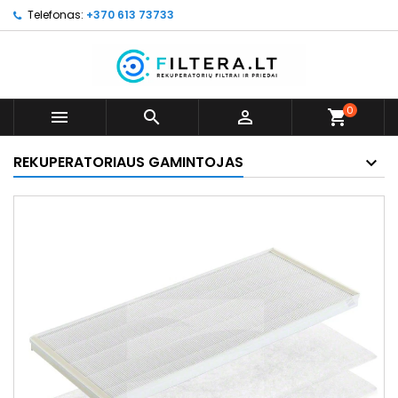
Telefonas:
+370 613 73733
0



shopping_cart
REKUPERATORIAUS GAMINTOJAS