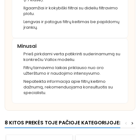
Ilgaamžiai ir kokybiški filtrai su dideliu filtravimo
plotu.
Lengvas ir patogus filtrų keitimas be papildomų
įrankių.
Minusai
Prieš pirkdami verta patikrinti suderinamumą su
konkrečiu Vallox modeliu.
Filtrų tarnavimo laikas priklauso nuo oro
užterštumo ir naudojimo intensyvumo.
Nepateikta informacija apie filtrų keitimo
dažnumą, rekomenduojama konsultuotis su
specialistu.
8 KITOS PREKĖS TOJE PAČIOJE KATEGORIJOJE:
<
>