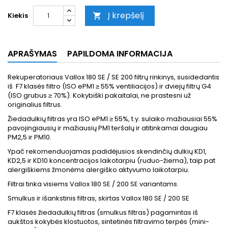
Į krepšelį
Kiekis

APRAŠYMAS
PAPILDOMA INFORMACIJA
Rekuperatoriaus Vallox 180 SE / SE 200 filtrų rinkinys, susidedantis
iš F7 klasės filtro (ISO ePM1 ≥ 55% ventiliacijos) ir dviejų filtrų G4
(ISO grubus ≥ 70%). Kokybiški pakaitalai, ne prastesni už
originalius filtrus.
Žiedadulkių filtras yra ISO ePM1 ≥ 55%, t.y. sulaiko mažiausiai 55%
pavojingiausių ir mažiausių PM1 teršalų ir atitinkamai daugiau
PM2,5 ir PM10.
Ypač rekomenduojamas padidėjusios skendinčių dulkių KD1,
KD2,5 ir KD10 koncentracijos laikotarpiu (ruduo-žiema), taip pat
alergiškiems žmonėms alergiško aktyvumo laikotarpiu.
Filtrai tinka visiems Vallox 180 SE / 200 SE variantams.
Smulkus ir išankstinis filtras, skirtas Vallox 180 SE / 200 SE
F7 klasės žiedadulkių filtras (smulkus filtras) pagamintas iš
aukštos kokybės klostuotos, sintetinės filtravimo terpės (mini-