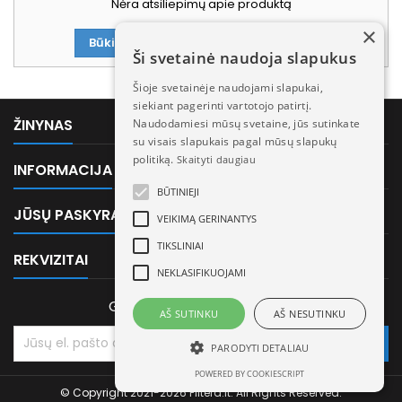
Nėra atsiliepimų apie produktą
×
Būkite pirmasis parašęs atsiliepimą!
Ši svetainė naudoja slapukus
Šioje svetainėje naudojami slapukai,
siekiant pagerinti vartotojo patirtį.

ŽINYNAS
Naudodamiesi mūsų svetaine, jūs sutinkate
su visais slapukais pagal mūsų slapukų
politiką.
Skaityti daugiau

INFORMACIJA
BŪTINIEJI

JŪSŲ PASKYRA
VEIKIMĄ GERINANTYS
TIKSLINIAI

REKVIZITAI
NEKLASIFIKUOJAMI
GAUKITE MŪSŲ NAUJIENAS
AŠ SUTINKU
AŠ NESUTINKU
PARODYTI DETALIAU
POWERED BY COOKIESCRIPT
© Copyright 2021-2026 Filtera.lt. All Rights Reserved.