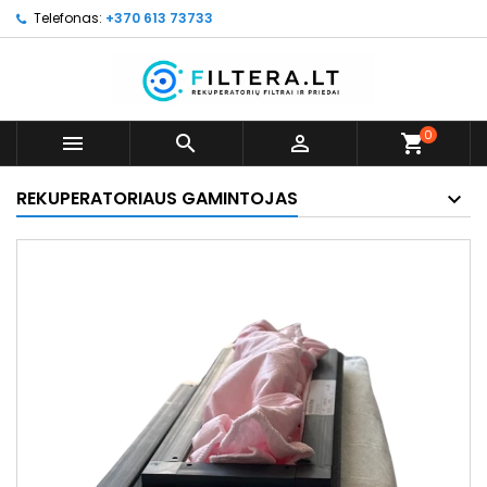
Telefonas:
+370 613 73733
0



shopping_cart
REKUPERATORIAUS GAMINTOJAS