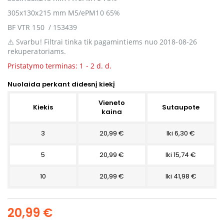
305x130x215 mm
M5/ePM10 65%
BF VTR 150 / 153439
⚠️ Svarbu! Filtrai tinka tik pagamintiems nuo 2018-08-26
rekuperatoriams.
Pristatymo terminas: 1 - 2 d. d.
Nuolaida perkant didesnį kiekį
Vieneto
Kiekis
Sutaupote
kaina
3
20,99 €
Iki 6,30 €
5
20,99 €
Iki 15,74 €
10
20,99 €
Iki 41,98 €
20,99 €