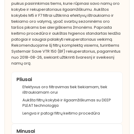
puikus pasirinkimas tiems, kurie rūpinasi savo namų oro
kokybe ir rekuperatoriaus ilgaamžiškumu. Aukštos
kokybės M5 ir F7 filtrai užtikrina efektyvų ištraukiamo ir
tiekiamo oro valymą, ypač svarbų sezoninėms oro
taršos pikams bei alergiškiems žmonėms. Paprasta
keitimo procedūra ir aukštas higienos standartas leidžia
patogiai ir saugiai palaikyti rekuperatoriaus veikimą.
Rekomenduojame šį filtrų komplektą visiems, turintiems
Systemair Save VTR 150 (BF) rekuperatorius, pagamintus
nuo 2018-08-26, siekiant užtikrinti švaresnį ir sveikesnį
namų orą.
Pliusai
Efektyvus oro filtravimas tiek tiekiamam, tiek
ištraukiamam orui
Aukšta filtrų kokybė ir ilgaamžiškumas su DEEP
PLEAT technologija
Lengva ir patogi filtrų keitimo procedūra
Minusai