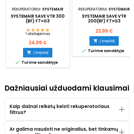
REKUPERATORIUI:
SYSTEMAIR
REKUPERATORIUI:
SYSTEMAIR
SYSTEMAIR SAVE VTR 300
SYSTEMAIR SAVE VTR
(BF) F7+G3
200(BF) F7+G3
Kaina
23,99 €
1 atsiliepimas
Į krepšelį

Kaina
24,99 €

Turime sandėlyje
Į krepšelį


Turime sandėlyje
Dažniausiai užduodami klausimai
Kaip dažnai reikėtų keisti rekuperatoriaus
filtrus?
Ar galima naudoti ne originalius, bet tinkamų