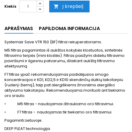
Į krepšelį
Kiekis

APRAŠYMAS
PAPILDOMA INFORMACIJA
Systemair Save VTR 150 (BF) filtrai rekuperatoriams.
M5 filtras pagamintas iš aukštos kokybės klostuotos, sintetinės
filtravimo terpės (mini klostės). Filtras pasižymi dideliu filtravimo
paviršiumi ir ilgesniu patvarumu, išlaikant aukštą filtravimo
efektyvumą.
F7 filtras ypač rekomenduojamas padidėjusios smogo
koncentracijos ir KD1, KD2,5 ir KD10 skendinčių dulkių laikotarpiu
(rudenį-žiemą), taip pat alergiškiems žmonėms alergiško
aktyvumo laikotarpiu. Rekomenduojama montuoti ant tiekiamo
oro srauto.
• M5 filtras - naudojamas ištraukiamo oro filtravimui.
• F7 filtras - naudojamas tik tiekiamo oro filtravimui.
Pagaminti Lietuvoje.
DEEP PLEAT technologija