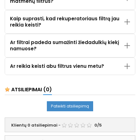
matmenų filtrus?
Kaip suprasti, kad rekuperatoriaus filtrą jau
reikia keisti?
Ar filtrai padeda sumažinti žiedadulkių kiekį
namuose?
Ar reikia keisti abu filtrus vienu metu?
ATSILIEPIMAI
(0)
Pateikti atsiliepimą
Klientų
0
atsiliepimai
-
0
/
5