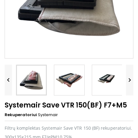


Systemair Save VTR 150(BF) F7+M5
Rekuperatoriui
Systemair
Filtrų komplektas Systemair Save VTR 150 (BF) rekuperatoriui
.
300x135x215 mm F7/ePM10 75%