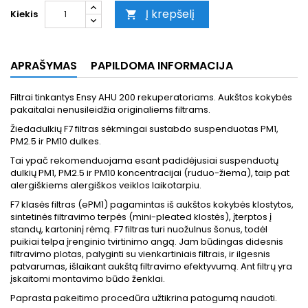
Į krepšelį
Kiekis

APRAŠYMAS
PAPILDOMA INFORMACIJA
Filtrai tinkantys Ensy AHU 200 rekuperatoriams. Aukštos kokybės
pakaitalai nenusileidžia originaliems filtrams.
Žiedadulkių F7 filtras sėkmingai sustabdo suspenduotas PM1,
PM2.5 ir PM10 dulkes.
Tai ypač rekomenduojama esant padidėjusiai suspenduotų
dulkių PM1, PM2.5 ir PM10 koncentracijai (ruduo-žiema), taip pat
alergiškiems alergiškos veiklos laikotarpiu.
F7 klasės filtras (ePM1) pagamintas iš aukštos kokybės klostytos,
sintetinės filtravimo terpės (mini-pleated klostės), įterptos į
standų, kartoninį rėmą. F7 filtras turi nuožulnus šonus, todėl
puikiai telpa įrenginio tvirtinimo angą. Jam būdingas didesnis
filtravimo plotas, palyginti su vienkartiniais filtrais, ir ilgesnis
patvarumas, išlaikant aukštą filtravimo efektyvumą. Ant filtrų yra
įskaitomi montavimo būdo ženklai.
Paprasta pakeitimo procedūra užtikrina patogumą naudoti.