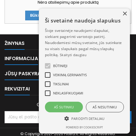
Nėra atsiliepimų apie produktą
×
Būkite pirmasis parašęs atsiliepimą!
Ši svetainė naudoja slapukus
Šioje svetainėje naudojami slapukai,
siekiant pagerinti vartotojo patirtį.

ŽINYNAS
Naudodamiesi mūsų svetaine, jūs sutinkate
su visais slapukais pagal mūsų slapukų
politiką.
Skaityti daugiau

INFORMACIJA
BŪTINIEJI

JŪSŲ PASKYRA
VEIKIMĄ GERINANTYS
TIKSLINIAI

REKVIZITAI
NEKLASIFIKUOJAMI
GAUKITE MŪSŲ NAUJIENAS
AŠ SUTINKU
AŠ NESUTINKU
PARODYTI DETALIAU
POWERED BY COOKIESCRIPT
© Copyright 2021-2026 Filtera.lt. All Rights Reserved.