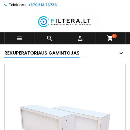
Telefonas:
+370 613 73733
0



shopping_cart
REKUPERATORIAUS GAMINTOJAS