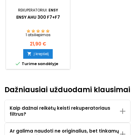
REKUPERATORIUI:
ENSY
ENSY AHU 300 F7+F7
1 atsiliepimas
Kaina
21,90 €
Į krepšelį


Turime sandėlyje
Dažniausiai užduodami klausimai
Kaip dažnai reikėtų keisti rekuperatoriaus
filtrus?
Ar galima naudoti ne originalius, bet tinkamų