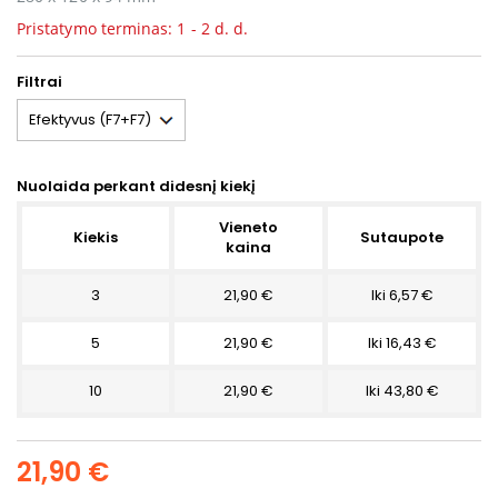
Pristatymo terminas: 1 - 2 d. d.
Filtrai
Nuolaida perkant didesnį kiekį
Vieneto
Kiekis
Sutaupote
kaina
3
21,90 €
Iki 6,57 €
5
21,90 €
Iki 16,43 €
10
21,90 €
Iki 43,80 €
21,90 €