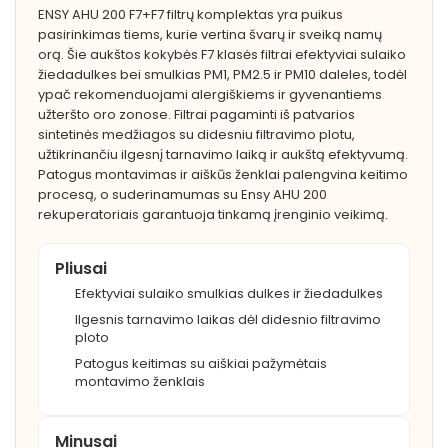
ENSY AHU 200 F7+F7 filtrų komplektas yra puikus
pasirinkimas tiems, kurie vertina švarų ir sveiką namų
orą. Šie aukštos kokybės F7 klasės filtrai efektyviai sulaiko
žiedadulkes bei smulkias PM1, PM2.5 ir PM10 daleles, todėl
ypač rekomenduojami alergiškiems ir gyvenantiems
užteršto oro zonose. Filtrai pagaminti iš patvarios
sintetinės medžiagos su didesniu filtravimo plotu,
užtikrinančiu ilgesnį tarnavimo laiką ir aukštą efektyvumą.
Patogus montavimas ir aiškūs ženklai palengvina keitimo
procesą, o suderinamumas su Ensy AHU 200
rekuperatoriais garantuoja tinkamą įrenginio veikimą.
Pliusai
Efektyviai sulaiko smulkias dulkes ir žiedadulkes
Ilgesnis tarnavimo laikas dėl didesnio filtravimo
ploto
Patogus keitimas su aiškiai pažymėtais
montavimo ženklais
Minusai