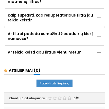
matmenų filtrus?
Kaip suprasti, kad rekuperatoriaus filtrą jau
reikia keisti?
Ar filtrai padeda sumažinti žiedadulkių kiekį
namuose?
Ar reikia keisti abu filtrus vienu metu?
ATSILIEPIMAI
(0)
Pateikti atsiliepimą
Klientų
0
atsiliepimai
-
0
/
5