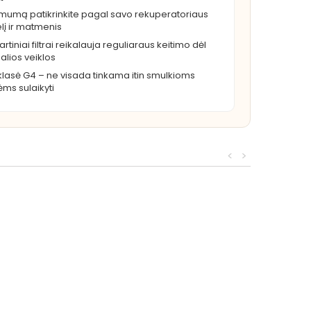
mumą patikrinkite pagal savo rekuperatoriaus
į ir matmenis
rtiniai filtrai reikalauja reguliaraus keitimo dėl
alios veiklos
o klasė G4 – ne visada tinkama itin smulkioms
ėms sulaikyti
<
>