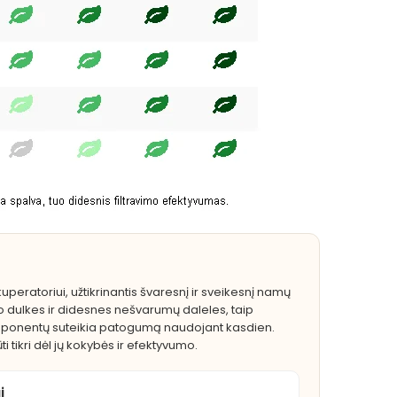
eratoriui, užtikrinantis švaresnį ir sveikesnį namų
iko dulkes ir didesnes nešvarumų daleles, taip
komponentų suteikia patogumą naudojant kasdien.
ti tikri dėl jų kokybės ir efektyvumo.
i