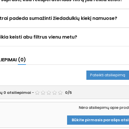
iltrai padeda sumažinti žiedadulkių kiekį namuose?
eikia keisti abu filtrus vienu metu?
LIEPIMAI
(0)
Pateikti atsiliepimą
tų
0
atsiliepimai
-
0
/
5
Nėra atsiliepimų apie prod
Būkite pirmasis parašęs atsi