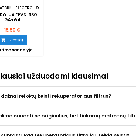
ATORIUI:
ELECTROLUX
TROLUX EPVS-350
G4+G4
Kaina
15,50 €
Į krepšelį

rime sandėlyje
iausiai užduodami klausimai
 dažnai reikėtų keisti rekuperatoriaus filtrus?
alima naudoti ne originalius, bet tinkamų matmenų filt
 suprasti, kad rekuperatoriaus filtrą jau reikia keisti?