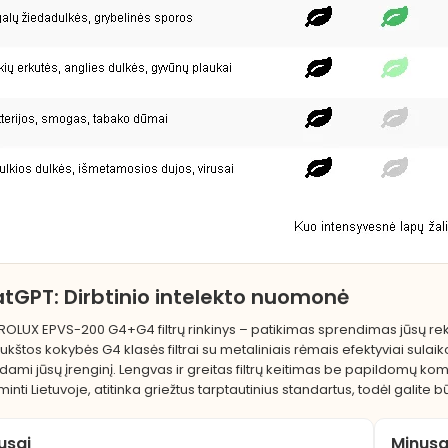
tGPT: Dirbtinio intelekto nuomonė
ROLUX EPVS-200 G4+G4 filtrų rinkinys – patikimas sprendimas jūsų rekup
ukštos kokybės G4 klasės filtrai su metaliniais rėmais efektyviai sula
dami jūsų įrenginį. Lengvas ir greitas filtrų keitimas be papildomų 
nti Lietuvoje, atitinka griežtus tarptautinius standartus, todėl galite bū
iusai
Minusa