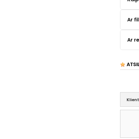
Ar f
Ar r
ATSI
Klien