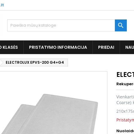
.lt

O KLASĖS
PRISTATYMO INFORMACIJA
PRIEDAI
NAU
ELECTROLUX EPVS-200 G4+G4
ELEC
Rekuper
Vienkarti
Coarse) 
210x175
Pristatym
Nuolaida