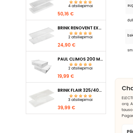
4 atsiliepimai
Kaina
50,16 €
BRINK RENOVENT EXCELLENT 300/400/450 F7+G4
2 atsiliepimai
Kaina
24,90 €
PAUL CLIMOS 200 M5+M5
2 atsiliepimai
Kaina
19,99 €
Cha
BRINK FLAIR 325/400 F7+G4
ELECT
3 atsiliepimai
orą. A
Kaina
39,99 €
tauso
Pagami
Pl