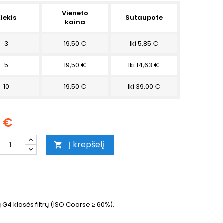
Vieneto
iekis
Sutaupote
kaina
3
19,50 €
Iki 5,85 €
5
19,50 €
Iki 14,63 €
10
19,50 €
Iki 39,00 €
0 €
Į krepšelį

ų G4 klasės filtrų (ISO Coarse ≥ 60%).