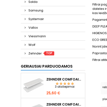
Salda
Filtrai p
daleles i
Samsung
kas leidž
Systemair
Pagaminti
DEEP PLEA
Vallox
HIGIENOS
Viessmann
ECO GREE
Wolf
Norint įd
Paprasta
TOP
Zehnder
Filtrai at
GERIAUSIAI PARDUODAMOS
ZEHNDER COMFOAIR Q350/Q450/Q600 F7+G4
3 atsiliepimai
Kaina
25,60 €
ZEHNDER COMFOAIR Q350/Q450/Q600 F7+G4