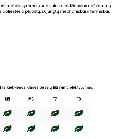
tų ant metalinių rėmų, kurie sulaiko didžiausias nešvarumų
 poliesterio pluoštų, sujungtų mechaniškai ir termiškai,