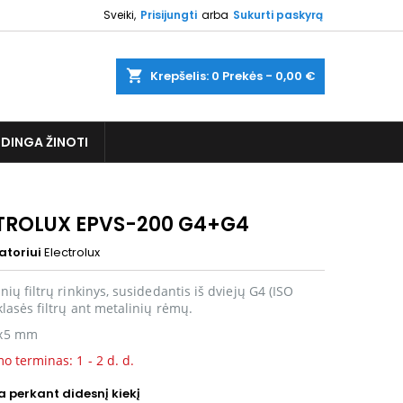
Sveiki,
Prisijungti
arba
Sukurti paskyrą
shopping_cart
Krepšelis:
0
Prekės - 0,00 €
DINGA ŽINOTI
TROLUX EPVS-200 G4+G4
atoriui
Electrolux
nių filtrų rinkinys, susidedantis iš dviejų G4 (ISO
klasės filtrų ant metalinių rėmų.
x5 mm
o terminas: 1 - 2 d. d.
 perkant didesnį kiekį