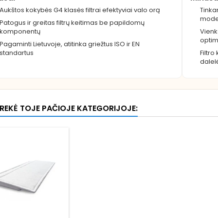
Aukštos kokybės G4 klasės filtrai efektyviai valo orą
Tinka
model
Patogus ir greitas filtrų keitimas be papildomų
komponentų
Vienka
optim
Pagaminti Lietuvoje, atitinka griežtus ISO ir EN
standartus
Filtr
dalel
 PREKĖ TOJE PAČIOJE KATEGORIJOJE: