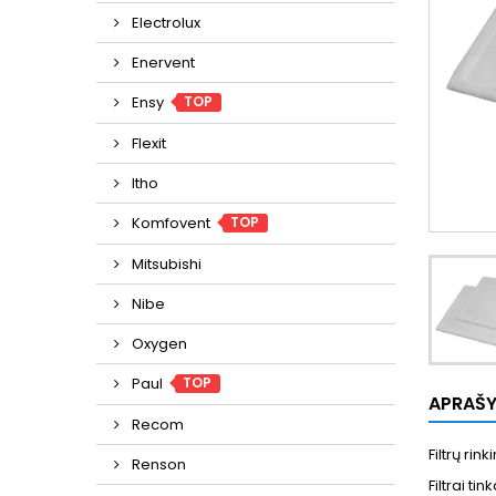
Electrolux
Enervent
TOP
Ensy
Flexit
Itho
TOP
Komfovent
Mitsubishi
Nibe
Oxygen
TOP
Paul
APRAŠ
Recom
Filtrų ri
Renson
Filtrai t