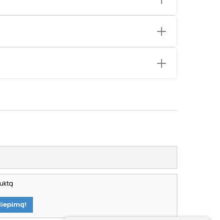
uktą
liepimą!