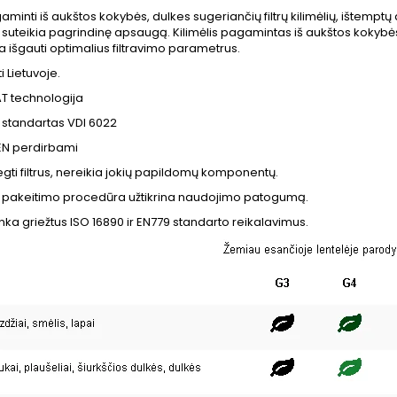
agaminti iš aukštos kokybės, dulkes sugeriančių filtrų kilimėlių, ištemp
r suteikia pagrindinę apsaugą. Kilimėlis pagamintas iš aukštos kokybės
ia išgauti optimalius filtravimo parametrus.
 Lietuvoje.
T technologija
 standartas VDI 6022
N perdirbami
iegti filtrus, nereikia jokių papildomų komponentų.
 pakeitimo procedūra užtikrina naudojimo patogumą.
itinka griežtus ISO 16890 ir EN779 standarto reikalavimus.