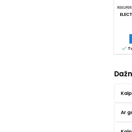
REKUPER
ELEC

Tu
Dažn
Kaip
Ar g
Kaip