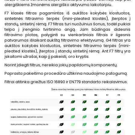
alergiškiems žmonėms alergiško aktyvumo laikotarpiu.
F7 klasės filtras pagamintas iš aukštos kokybės klostuotos,
sintetinės filtravimo terpės (mini-pleated klostės), įterptos į
standų, sintetinį rėmą. F7 filtras turi nuožulnius šonus, todėl puikiai
telpa į įrenginio tvirtinimo angą. Jam būdingas didesnis
filtravimo plotas, palyginti su vienkartiniais filtrais ir ilgesnis
patvarumas išlaikant aukštą filtravimo efektyvumą. G4 filtras yra
aukštos kokybės klostuotos, sintetinės filtravimo terpės (mini-
pleated klostės), įterptos į standų sintetinį rėmą. Ant F7 filtrų yra
įskaitomi užrašai, kaip jį pakeisti, oro kryptis.
Norint įdiegti filtrus, nereikia jokių papildomų komponentų.
Paprasta pakeitimo procedūra užtikrina naudojimo patogumą.
Filtrai atitinka griežtus ISO 16890 ir EN779 standarto reikalavimus.