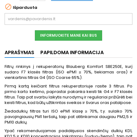

Išparduota
INFORMUOKITE MANE KAI BUS
APRAŠYMAS
PAPILDOMA INFORMACIJA
Filtrų rinkinys į rekuperatorių Blauberg Komfort SBE250E, kurį
sudaro F7 klasės filtras (ISO ePM1 ≥ 70%, tiekiamas oras) ir
vienkartinis filtras G4 (ISO Coarse 65%).
Pirmą kartą keičiant filtrus rekuperatoriuje rasite 3 filtrus. Po
pirmo karto keitimo, paprastai pakanka keisti tik G4 ir F7 klasės
filtrus. Taip pat svarbu laikytis nurodymų ir reguliariai prižiūrėti bei
keisti filtrus, kad būtų užtikrintas sveikas ir švarus oras patalpose.
Žiedadulkių filtras turi ISO ePM1 klasę ≥ 70%, t.y. sulaiko 70%
pavojingiausių PM1 teršalų, taip pat atitinkamai daugiau PM2,5 ir
PM10 dulkių.
Ypač rekomenduojamas padidėjusios skendinčių dulkių KD1,
KD2,5 ir KD10 koncentracijos laikotarpiu (ruduo-žiema), taip pat