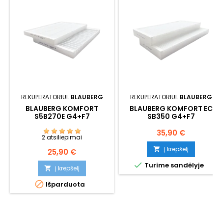
REKUPERATORIUI:
BLAUBERG
REKUPERATORIUI:
BLAUBERG
BLAUBERG KOMFORT
BLAUBERG KOMFORT EC
S5B270E G4+F7
SB350 G4+F7
Kaina
35,90 €
2 atsiliepimai
Į krepšelį

Kaina
25,90 €

Turime sandėlyje
Į krepšelį


Išparduota