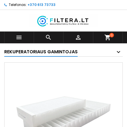
Telefonas:
+370 613 73733
0



shopping_cart
REKUPERATORIAUS GAMINTOJAS