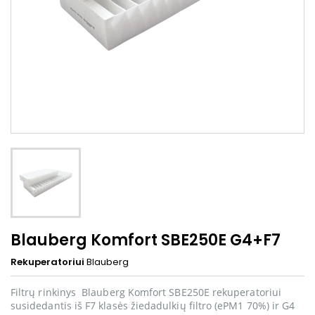
Blauberg Komfort SBE250E G4+F7
Rekuperatoriui
Blauberg
Filtrų rinkinys Blauberg Komfort SBE250E rekuperatoriui
susidedantis iš F7 klasės žiedadulkių filtro (ePM1 70%) ir G4