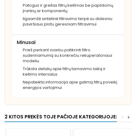
Patogus ir greitas filtrų keitimas be papildomų
įrankių ar komponentų
Ilgaamžė sintetinė filtravimo terpė su didesniu
paviršiaus plotu geresniam filtravimui
Minusai
Prieš perkant svarbu patikrinti filtro
suderinamumą su konkrečiu rekuperatoriaus
modeliu
Trūksta detalių apie filtrų tarnavimo laiką ir
keitimo intervalus
Nepateikta informacija apie galimą filtrų poveikį
energijos vartojimui
2 KITOS PREKĖS TOJE PAČIOJE KATEGORIJOJE:
<
>