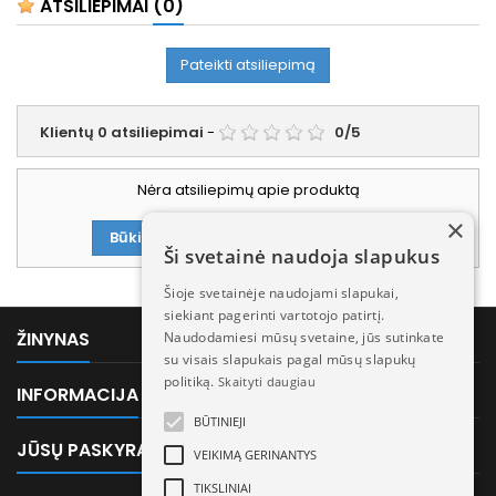
ATSILIEPIMAI
(0)
Pateikti atsiliepimą
Klientų
0
atsiliepimai
-
0
/
5
Nėra atsiliepimų apie produktą
×
Būkite pirmasis parašęs atsiliepimą!
Ši svetainė naudoja slapukus
Šioje svetainėje naudojami slapukai,
siekiant pagerinti vartotojo patirtį.

ŽINYNAS
Naudodamiesi mūsų svetaine, jūs sutinkate
su visais slapukais pagal mūsų slapukų
politiką.
Skaityti daugiau

INFORMACIJA
BŪTINIEJI

JŪSŲ PASKYRA
VEIKIMĄ GERINANTYS
TIKSLINIAI