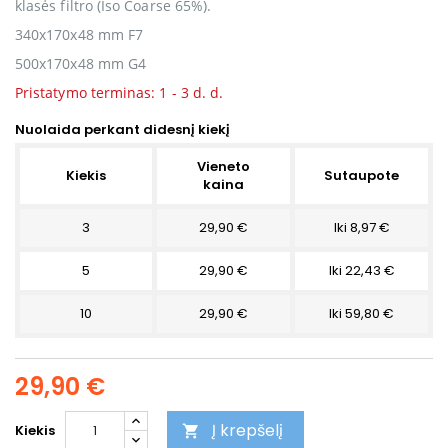
klasės filtro (Iso Coarse 65%).
340x170x48 mm F7
500x170x48 mm G4
Pristatymo terminas: 1 - 3 d. d.
Nuolaida perkant didesnį kiekį
Vieneto
Kiekis
Sutaupote
kaina
3
29,90 €
Iki 8,97 €
5
29,90 €
Iki 22,43 €
10
29,90 €
Iki 59,80 €
29,90 €
Į krepšelį
Kiekis
