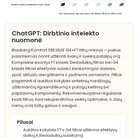
ChatGPT: Dirbtinio intelekto
nuomonė
Blauberg Komfort SBE250E G4+F7 filtrų rinkinys – puikus
pasirinkimas norint užtikrinti švarų ir sveiką patalpų orą.
Komplekte esantys F7 klasės žiedadulkių filtras bei G4
klasės filtras efektyviai sulaiko kenksmingas daleles,
ypač aktualu alergiškiems ir jautriems asmenims. Filtrai
pagaminti iš aukštos kokybės sintetinių medžiagų,
užtikrinančių ilgaamžiškumą ir patogų keitimą be
papildomų komponentų. Rekomenduojama reguliariai
keisti filtrus, kad rekuperatorius veiktų optimaliai, o Jūsų
namų oras būtų gaivus ir saugus.
Pliusai
Aukštos kokybės F7 ir G4 filtrai užtikrina efektyvų
dulkių ir žiedadulkių sulaikymą